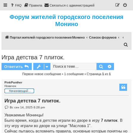
FAQ
Правила
Связаться с администрацией
Форум жителей городского поселения
Монино
Портал жителей городского поселения Монино
Список форумов
П
о
Игра детства 7 плиток.
и
Поиск
Расширен
Ответить
с
к
Первое новое сообщение
• 1 сообщение • Страница
1
из
1
PinkPanther
Новичок
Игра детства 7 плиток.
Н
Вс сен 14, 2025 6:28 pm
е
п
Уважаемые Монинцы!
р
Было время, когда в детстве играли во дворе в игру
7 плиток
. В
о
ч
эту игру играли во дворе на улице "Маслова 1".
и
Сейчас пытаюсь вспомнить правила, основные которые понятны но
т