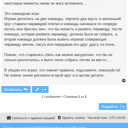
а
некоторые моменты никак не могу вспомнить...
н
н
о
Это командная игра.
е
Игроки делились на две команды, чертили два круга, в маленький
с
о
круг ставили пирамидой плитки и команды начинали по очереди
о
катать или бросать мяч, что бы попасть и разбить пирамиду, после
б
щ
команда, которая разбила пирамиду, должна была ее собрать, а
е
вторая команда должна была выбить игроков собирающих
н
и
пирамиду мячом, пасуя или передавая его друг другу по полю...
е
Помню, что старались сбить как можно аккуратнее, что бы не
сильно разлетелись и было легко собрать потом на место...
В общем кто играл, кто помнит правила, подскажите, пожалуйста!
Не помню зачем рисовали второй круг и в целом детали...
Ответить
1 сообщение • Страница
1
из
1
у
Перейти
т
ь
с
Удалить cookies
Часовой пояс:
UTC+03:00
Связаться с администрацией
к
Создано на основе
phpBB
® Forum Software © phpBB Limited