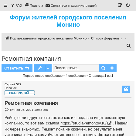
FAQ
Правила
Связаться с администрацией
Форум жителей городского поселения
Монино
Портал жителей городского поселения Монино
Список форумов
П
о
Ремонтная компания
и
Поиск
Расширен
Ответить
с
к
Первое новое сообщение
• 4 сообщения • Страница
1
из
1
Сергей 577
Новичок
Ремонтная компания
Н
Пт ноя 05, 2021 10:46 am
е
п
Ребят, если вдруг кто-то так же как и я недавно ищет ремонтную
р
компанию, то вот вам ссылка
https://studia-remontov.ru/
. Нашел
о
ч
их через знакомых. Ремонт пока не окончен, но результат меня
и
устраивает. Если кому будет интересно, то скину фотки готовой
т