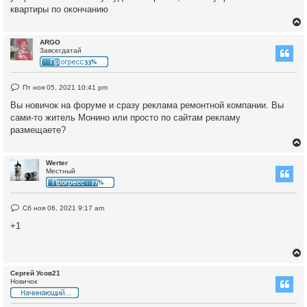
а
квартиры по окончанию
н
н
о
е
ARGO
с
Завсегдатай
о
о
у
б
щ
т
Н
Пт ноя 05, 2021 10:41 pm
е
е
ь
н
п
Вы новичок на форуме и сразу реклама ремонтной компании. Вы
и
с
р
е
сами-то житель Монино или просто по сайтам рекламу
о
ч
размещаете?
к
и
т
а
н
Werter
н
ч
Местный
о
е
у
с
о
т
у
Н
Сб ноя 06, 2021 9:17 am
о
е
ь
б
п
+1
щ
с
р
е
о
н
ч
и
к
и
е
т
а
Сергей Усов21
н
Новичок
н
ч
о
у
е