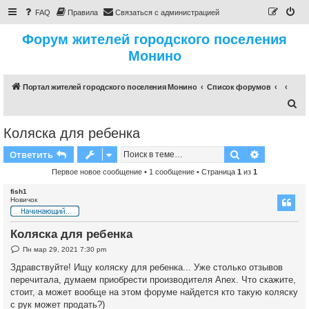
FAQ
Правила
Связаться с администрацией
Форум жителей городского поселения
Монино
Портал жителей городского поселения Монино
Список форумов
П
о
Коляска для ребенка
и
Поиск
Расширен
Ответить
с
к
Первое новое сообщение
• 1 сообщение • Страница
1
из
1
fish1
Новичок
Коляска для ребенка
Н
Пн мар 29, 2021 7:30 pm
е
п
Здравствуйте! Ищу коляску для ребенка... Уже столько отзывов
р
перечитала, думаем приобрести производителя Anex. Что скажите,
о
ч
стоит, а может вообще на этом форуме найдется кто такую коляску
и
с рук может продать?)
т