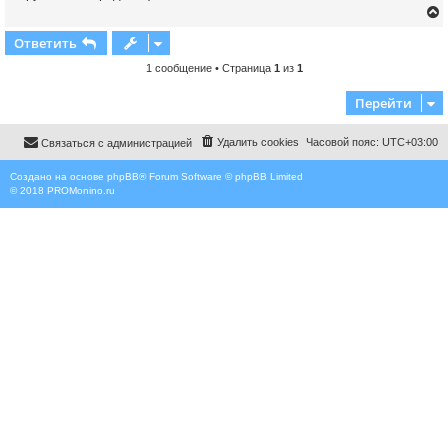
а
н
н
Ответить
о
е
с
1 сообщение • Страница
1
из
1
о
у
о
Перейти
т
б
щ
ь
е
с
н
Удалить cookies
Часовой пояс:
UTC+03:00
Связаться с администрацией
и
е
к
Создано на основе
phpBB
® Forum Software © phpBB Limited
© 2018
PROMonino.ru
ч
у