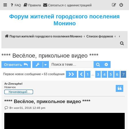
FAQ
Правила
Связаться с администрацией
Форум жителей городского поселения
Монино
Портал жителей городского поселения Монино
Список форумов
П
о
**** Весёлое, прикольное видео ****
и
Поиск
Расширен
Ответить
с
к
1
3
4
5
6
7
Страница
Пред.
7
из
7
Первое новое сообщение
• 63 сообщения
…
Ar-Zimraphel
Новичок
**** Весёлое, прикольное видео ****
Н
Вт ноя 01, 2016 12:46 pm
е
п
р
о
ч
и