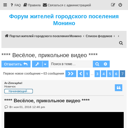
FAQ
Правила
Связаться с администрацией
Форум жителей городского поселения
Монино
Портал жителей городского поселения Монино
Список форумов
П
о
**** Весёлое, прикольное видео ****
и
Поиск
Расширен
Ответить
с
к
1
3
4
5
6
7
Страница
Пред.
7
из
7
Первое новое сообщение
• 63 сообщения
…
Ar-Zimraphel
Новичок
**** Весёлое, прикольное видео ****
Н
Вт ноя 01, 2016 12:46 pm
е
п
р
о
ч
и