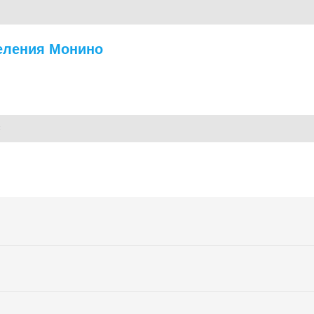
еления Монино
ый поиск