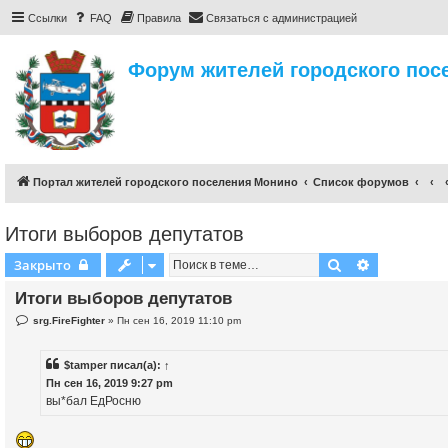
Ссылки
FAQ
Правила
Связаться с администрацией
Форум жителей городского пос
Портал жителей городского поселения Монино
Список форумов
Итоги выборов депутатов
Поиск
Расширенн
Закрыто
Итоги выборов депутатов
Н
srg.FireFighter
»
Пн сен 16, 2019 11:10 pm
е
п
р
$tamper
писал(а):
↑
о
ч
Пн сен 16, 2019 9:27 pm
и
вы*бал ЕдРосню
т
а
н
н