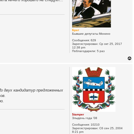
у
я
т
и
н
ь
ф
с
о
р
м
к
а
Брат
ц
Бывшие депутаты Монино
и
я
Сообщения:
629
п
Зарегистрирован:
Ср окт 25, 2017
ч
о
12:38 pm
л
Поблагодарили:
5 раз
ь
з
у
о
в
а
т
е
л
у
я
т
L
X
Из двух кандидатур предложенных
ь
ов.
с
о.
к
$tamper
Злыдень года '08
ч
Сообщения:
10210
Зарегистрирован:
Сб сен 25, 2004
8:21 pm