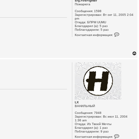
srg.FireFighter
Пожарюга
Сообщения:
1598
Зарегистрирован:
Вт окт 11, 2005 2:04
pm
Откуда:
БПРМ UUMU
Благодарил (а):
5 раз
Поблагодарили:
5 раз
К
Контактная информация:
о
н
т
а
к
т
н
а
я
и
н
у
ф
т
о
р
ь
м
с
а
ц
и
LX
к
я
ВАНИЛЬНЫЙ
п
о
Сообщения:
7948
л
Зарегистрирован:
Вс июл 11, 2004
ь
ч
1:36 am
з
Откуда:
Из Твоей Мечты
о
Благодарил (а):
1 раз
в
Поблагодарили:
9 раз
а
К
Контактная информация:
у
т
о