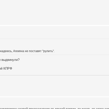
надеюсь, Агекяна не поставят "рулить".
ии выдвинули?
кой КПРФ
вляемого главой председателя от другой партии, то ждать от этого сов