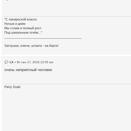
о
е
с
о
о
б
"С папироской взасос
щ
Ночью и днём
е
Мы стоим в полный рост
н
и
Под шквальным огнём..."
е
____________________________________________
Заглушки, ключи, штанга - на борте!
Н
LX
»
Вт сен 17, 2019 12:55 am
е
п
очень неприятный человек
р
о
ч
и
т
Party Dude
а
н
н
о
е
с
о
о
б
щ
е
н