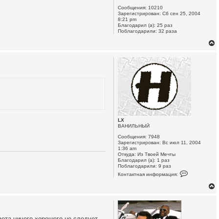
ч
Сообщения:
10210
Зарегистрирован:
Сб сен 25, 2004
8:21 pm
Благодарил (а):
25 раз
у
Поблагодарили:
32 раза
у
т
ь
с
LX
к
ВАНИЛЬНЫЙ
Сообщения:
7948
Зарегистрирован:
Вс июл 11, 2004
ч
1:36 am
Откуда:
Из Твоей Мечты
Благодарил (а):
1 раз
Поблагодарили:
9 раз
К
Контактная информация:
у
о
н
т
а
к
т
н
ета ничего хорошего не следует...
а