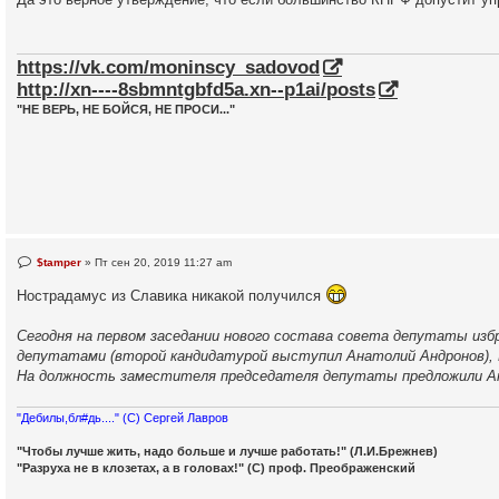
р
о
ч
и
т
https://vk.com/moninscy_sadovod
а
http://xn----8sbmntgbfd5a.xn--p1ai/posts
н
н
"НЕ ВЕРЬ, НЕ БОЙСЯ, НЕ ПРОСИ..."
о
е
с
о
о
б
щ
е
н
и
е
Н
$tamper
»
Пт сен 20, 2019 11:27 am
е
п
Нострадамус из Славика никакой получился
р
о
ч
Сегодня на первом заседании нового состава совета депутаты из
и
депутатами (второй кандидатурой выступил Анатолий Андронов), 
т
а
На должность заместителя председателя депутаты предложили Анд
н
н
о
"Дебилы,бл#дь...." (С) Сергей Лавров
е
с
о
"Чтобы лучше жить, надо больше и лучше работать!" (Л.И.Брежнев)
о
"Разруха не в клозетах, а в головах!" (С) проф. Преображенский
б
щ