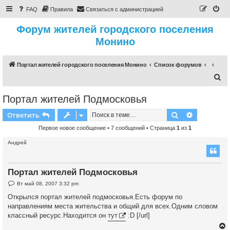
FAQ
Правила
Связаться с администрацией
Форум жителей городского поселения
Монино
Портал жителей городского поселения Монино
Список форумов
П
о
Портал жителей Подмосковья
и
Поиск
Расширен
Ответить
с
к
Первое новое сообщение
• 7 сообщений • Страница
1
из
1
Андрей
Портал жителей Подмосковья
Н
Вт май 08, 2007 3:32 pm
е
п
Открылся портал жителей подмосковья.Есть форум по
р
направлениям места жительства и общий для всех.Одним словом
о
ч
классный ресурс.Находится он
тут
:D [/url]
и
т