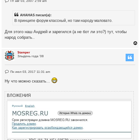
т
Н
Пт авг 03, 2007 2:59 am
е
е
ь
н
п
и
с
р
е
AHAHAS писал(а):
о
ч
В принципе форум классный, но там народу маловато.
к
и
т
а
Для этого наш Андрей и зарегился (а не бот ли это?) тут, чтобы
н
народ собрать..
н
ч
о
е
с
$tamper
о
Злыдень года '08
у
о
б
щ
у
е
т
Н
н
Пн июл 03, 2017 11:31 am
е
и
ь
п
е
Ну что можно сказать...
с
р
о
ч
к
и
ВЛОЖЕНИЯ
т
а
н
н
ч
о
е
с
о
у
о
б
щ
е