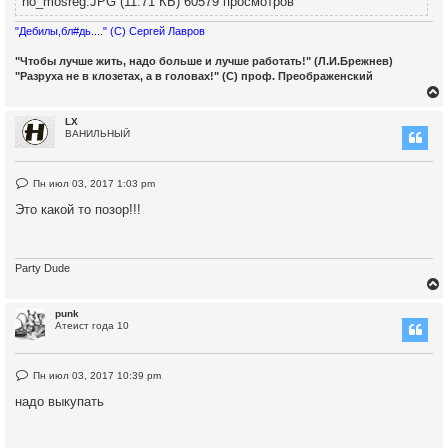
no_mosreg.JPG (11.71 КБ) 60579 просмотров
н
и
"Дебилы,бл#дь...." (С) Сергей Лавров
е
"Чтобы лучше жить, надо больше и лучше работать!" (Л.И.Брежнев)
"Разруха не в клозетах, а в головах!" (С) проф. Преображенский
LX
ВАНИЛЬНЫЙ
у
т
Н
Пн июл 03, 2017 1:03 pm
е
ь
п
Это какой то позор!!!
с
р
о
ч
к
и
т
Party Dude
а
н
н
ч
punk
о
Атеист года 10
е
с
о
у
у
о
т
Н
б
Пн июл 03, 2017 10:39 pm
е
щ
ь
п
е
надо выкупать
с
р
н
о
и
ч
е
к
и