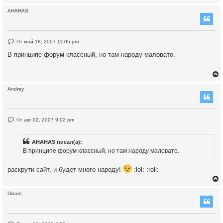
а
н
AHAHAS
н
о
е
у
с
о
т
Н
Пт май 18, 2007 11:05 pm
о
е
ь
б
п
В принципе форум классный, но там народу маловато.
щ
с
р
е
о
н
ч
и
к
и
е
т
а
Andrey
н
н
ч
о
у
е
с
т
Н
Чт авг 02, 2007 9:02 pm
о
е
ь
у
о
п
б
с
р
AHAHAS писал(а):
щ
о
е
ч
В принципе форум классный, но там народу маловато.
н
к
и
и
т
е
а
раскрути сайт, и будет много народу!
:lol: :roll:
н
н
ч
о
е
Disore
с
о
у
о
у
б
щ