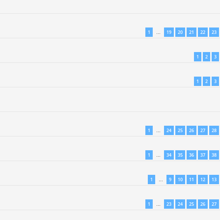
1
19
20
21
22
23
…
1
2
3
1
2
3
1
24
25
26
27
28
…
1
34
35
36
37
38
…
1
9
10
11
12
13
…
1
23
24
25
26
27
…