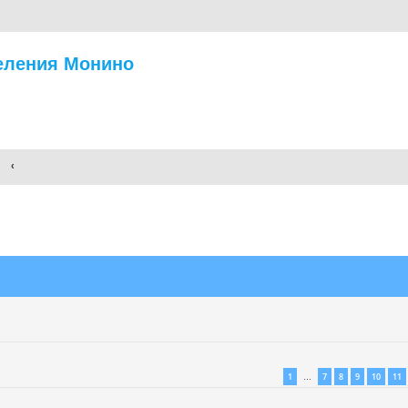
еления Монино
нный поиск
1
7
8
9
10
11
…