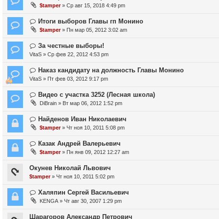
$tamper
» Ср авг 15, 2018 4:49 pm
Итоги выборов Главы гп Монино
$tamper
» Пн мар 05, 2012 3:02 am
За честные выборы!
VitaS
» Ср фев 22, 2012 4:53 pm
Наказ кандидату на должность Главы Монино
VitaS
» Пт фев 03, 2012 9:17 pm
Видео с участка 3252 (Лесная школа)
DiBrain
» Вт мар 06, 2012 1:52 pm
Найденов Иван Николаевич
$tamper
» Чт ноя 10, 2011 5:08 pm
Казак Андрей Валерьевич
$tamper
» Пн янв 09, 2012 12:27 am
Окунев Николай Львович
$tamper
» Чт ноя 10, 2011 5:02 pm
Халяпин Сергей Васильевич
KENGA
» Чт авг 30, 2007 1:29 pm
Шарагоров Александр Петрович