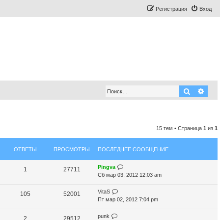
Регистрация
Вход
Поиск
Рас
15 тем • Страница
1
из
1
ОТВЕТЫ
ПРОСМОТРЫ
ПОСЛЕДНЕЕ СООБЩЕНИЕ
П
Pingva
О
П
1
27711
о
Сб мар 03, 2012 12:03 am
т
р
с
л
П
VitaS
О
П
105
52001
в
о
е
о
Пт мар 02, 2012 7:04 pm
т
р
д
е
с
с
н
л
П
punk
О
П
2
29512
в
о