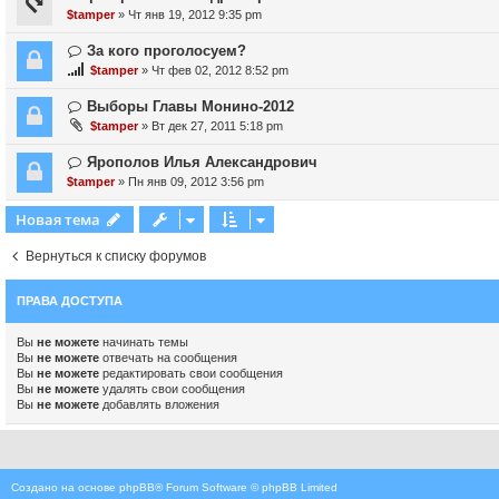
$tamper
» Чт янв 19, 2012 9:35 pm
За кого проголосуем?
$tamper
» Чт фев 02, 2012 8:52 pm
Выборы Главы Монино-2012
$tamper
» Вт дек 27, 2011 5:18 pm
Ярополов Илья Александрович
$tamper
» Пн янв 09, 2012 3:56 pm
Новая тема
Вернуться к списку форумов
ПРАВА ДОСТУПА
Вы
не можете
начинать темы
Вы
не можете
отвечать на сообщения
Вы
не можете
редактировать свои сообщения
Вы
не можете
удалять свои сообщения
Вы
не можете
добавлять вложения
Создано на основе
phpBB
® Forum Software © phpBB Limited