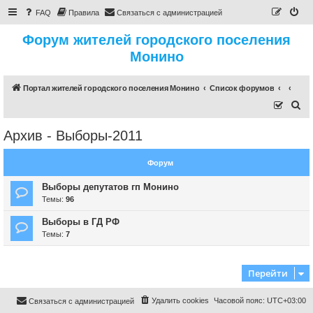
FAQ
Правила
Связаться с администрацией
Форум жителей городского поселения
Монино
Портал жителей городского поселения Монино
Список форумов
П
о
Архив - Выборы-2011
и
с
Форум
к
Выборы депутатов гп Монино
Темы:
96
Выборы в ГД РФ
Темы:
7
Перейти
Удалить cookies
Часовой пояс:
UTC+03:00
Связаться с администрацией