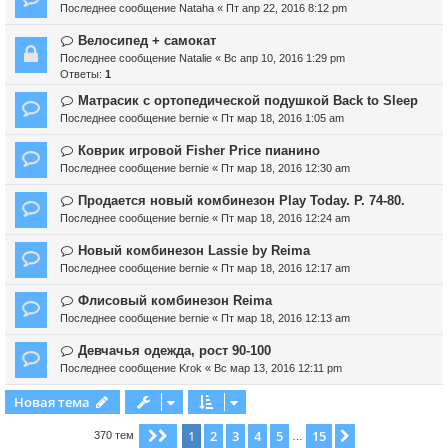
Последнее сообщение
Nataha
«
Пт апр 22, 2016 8:12 pm
Велосипед + самокат
Последнее сообщение
Natalie
«
Вс апр 10, 2016 1:29 pm
Ответы:
1
Матрасик с ортопедической подушкой Back to Sleep
Последнее сообщение
bernie
«
Пт мар 18, 2016 1:05 am
Коврик игровой Fisher Price пианино
Последнее сообщение
bernie
«
Пт мар 18, 2016 12:30 am
Продается новый комбинезон Play Today. Р. 74-80.
Последнее сообщение
bernie
«
Пт мар 18, 2016 12:24 am
Новый комбинезон Lassie by Reima
Последнее сообщение
bernie
«
Пт мар 18, 2016 12:17 am
Флисовый комбинезон Reima
Последнее сообщение
bernie
«
Пт мар 18, 2016 12:13 am
Девчачья одежда, рост 90-100
Последнее сообщение
Krok
«
Вс мар 13, 2016 12:11 pm
Новая тема
1
2
3
4
5
15
Страница
1
из
15
След.
370 тем
…