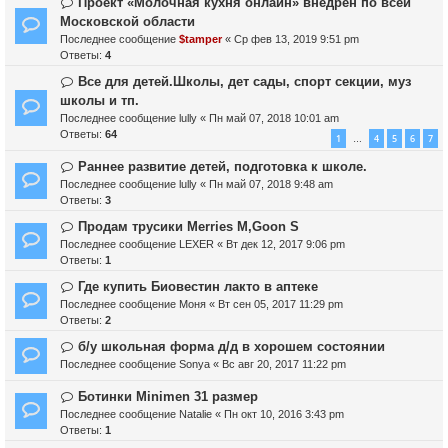
Проект «Молочная кухня онлайн» внедрен по всей
Московской области
Последнее сообщение
$tamper
«
Ср фев 13, 2019 9:51 pm
Ответы:
4
Все для детей.Школы, дет сады, спорт секции, муз
школы и тп.
Последнее сообщение
lully
«
Пн май 07, 2018 10:01 am
Ответы:
64
1
4
5
6
7
…
Раннее развитие детей, подготовка к школе.
Последнее сообщение
lully
«
Пн май 07, 2018 9:48 am
Ответы:
3
Продам трусики Merries M,Goon S
Последнее сообщение
LEXER
«
Вт дек 12, 2017 9:06 pm
Ответы:
1
Где купить Биовестин лакто в аптеке
Последнее сообщение
Моня
«
Вт сен 05, 2017 11:29 pm
Ответы:
2
б/у школьная форма д/д в хорошем состоянии
Последнее сообщение
Sonya
«
Вс авг 20, 2017 11:22 pm
Ботинки Minimen 31 размер
Последнее сообщение
Natalie
«
Пн окт 10, 2016 3:43 pm
Ответы:
1