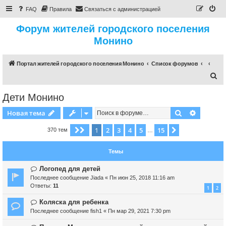
FAQ
Правила
Связаться с администрацией
Форум жителей городского поселения
Монино
Портал жителей городского поселения Монино
Список форумов
П
о
Дети Монино
и
Поиск
Расшире
Новая тема
с
к
1
2
3
4
5
15
Страница
1
из
15
След.
370 тем
…
Темы
Логопед для детей
Последнее сообщение
Jiada
«
Пн июн 25, 2018 11:16 am
Ответы:
11
1
2
Коляска для ребенка
Последнее сообщение
fish1
«
Пн мар 29, 2021 7:30 pm