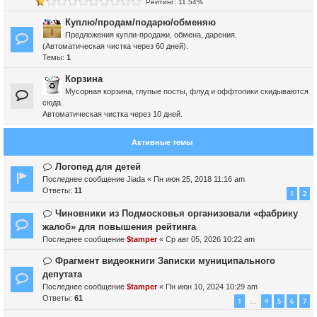
Рейтинг: 11.54%
Куплю/продам/подарю/обменяю
Предложения купли-продажи, обмена, дарения.
(Автоматическая чистка через 60 дней).
Темы:
1
Корзина
Мусорная корзина, глупые посты, флуд и оффтопики скидываются
сюда.
Автоматическая чистка через 10 дней.
Активные темы
Логопед для детей
Последнее сообщение
Jiada
«
Пн июн 25, 2018 11:16 am
Ответы:
11
1
2
Чиновники из Подмосковья организовали «фабрику
жалоб» для повышения рейтинга
Последнее сообщение
$tamper
«
Ср авг 05, 2026 10:22 am
Фрагмент видеокниги Записки муниципального
депутата
Последнее сообщение
$tamper
«
Пн июн 10, 2024 10:29 am
Ответы:
61
1
4
5
6
7
…