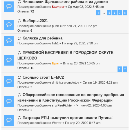
Чиновники Щёлковского района и их деяния
Последнее сообщение
$tamper
«
Ср мар 02, 2022 8:45 pm
Ответы:
72
1
5
6
7
8
…
Выборы-2021
Последнее сообщение
punk
«
Вт сен 21, 2021 1:52 pm
Ответы:
6
Коляска для ребенка
Последнее сообщение
fish1
«
Пн мар 29, 2021 7:30 pm
ПРАВОВОЙ БЕСПРЕДЕЛ В ГОРОДСКОМ ОКРУГЕ
ЩЁЛКОВО
Последнее сообщение
Брат
«
Вт мар 23, 2021 10:05 pm
Ответы:
11
1
2
Cколько стоит Е=МС2
Последнее сообщение
dmitriy.syromolotov
«
Ср авг 19, 2020 4:29 pm
Ответы:
3
Общероссийское голосование по вопросу одобрения
изменений в Конституцию Российской Федерации
Последнее сообщение
srg.FireFighter
«
Чт июл 02, 2020 4:08 pm
Ответы:
2
Патриарх РПЦ выступил против власти Путина!
Последнее сообщение
Werter
«
Пн апр 20, 2020 8:47 am