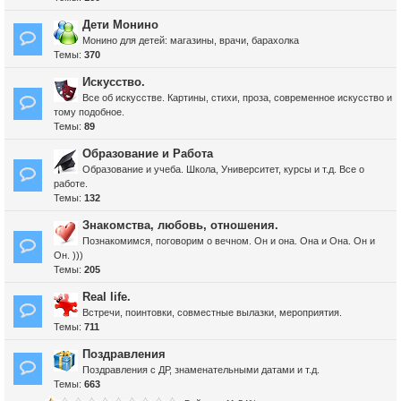
Дети Монино
Монино для детей: магазины, врачи, барахолка
Темы:
370
Искусство.
Все об искусстве. Картины, стихи, проза, современное искусство и
тому подобное.
Темы:
89
Образование и Работа
Образование и учеба. Школа, Университет, курсы и т.д. Все о
работе.
Темы:
132
Знакомства, любовь, отношения.
Познакомимся, поговорим о вечном. Он и она. Она и Она. Он и
Он. )))
Темы:
205
Real life.
Встречи, поинтовки, совместные вылазки, мероприятия.
Темы:
711
Поздравления
Поздравления с ДР, знаменательными датами и т.д.
Темы:
663