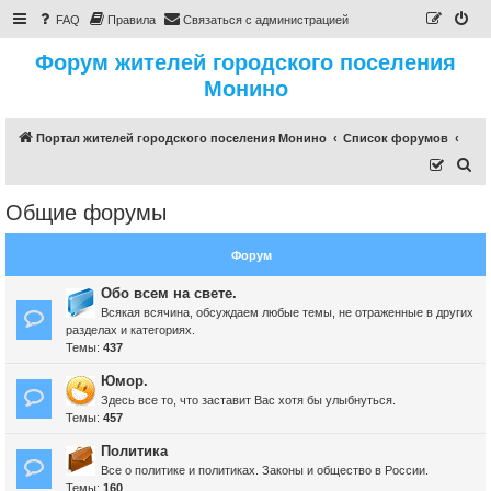
FAQ
Правила
Связаться с администрацией
Форум жителей городского поселения
Монино
Портал жителей городского поселения Монино
Список форумов
П
о
Общие форумы
и
с
Форум
к
Обо всем на свете.
Всякая всячина, обсуждаем любые темы, не отраженные в других
разделах и категориях.
Темы:
437
Юмор.
Здесь все то, что заставит Вас хотя бы улыбнуться.
Темы:
457
Политика
Все о политике и политиках. Законы и общество в России.
Темы:
160