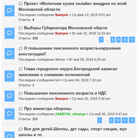
Проект «Молочная кухня онлайн» внедрен по всей
Московской области
Последнее сообщение
$tamper
«
Ср фев 13, 2019 9:51 pm
Ответы:
4
Выборы Губернатора Московской обасти
Последнее сообщение
$tamper
«
Вт янв 15, 2019 11:43 am
Ответы:
103
1
8
9
10
11
…
О повышении пенсионного возраста-нарушение
конституции!!
Последнее сообщение
Werter
«
Вт янв 08, 2019 6:28 am
Глава городского округа Богородский написал
заявление о сложении полномочий
Последнее сообщение
bol
«
Ср июл 04, 2018 7:32 pm
Ответы:
1
Повышение пенсионного возраста и НДС
Последнее сообщение
$tamper
«
Ср июн 20, 2018 3:30 pm
Про министра обороны
Последнее сообщение
ZAMOTAI_shtanga
«
Ср май 30, 2018 9:47 pm
Ответы:
113
1
9
10
11
12
…
Все для детей.Школы, дет сады, спорт секции, муз
школы и тп.