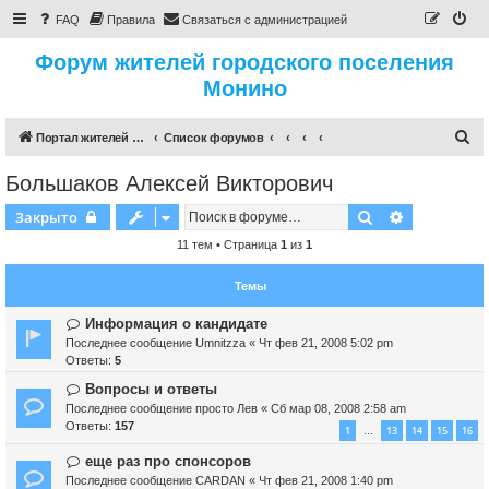
FAQ
Правила
Связаться с администрацией
Форум жителей городского поселения
Монино
П
Портал жителей городского поселения Монино
Список форумов
о
Большаков Алексей Викторович
и
Поиск
Расширенн
Закрыто
с
к
11 тем • Страница
1
из
1
Темы
Информация о кандидате
Последнее сообщение
Umnitzza
«
Чт фев 21, 2008 5:02 pm
Ответы:
5
Вопросы и ответы
Последнее сообщение
просто Лев
«
Сб мар 08, 2008 2:58 am
Ответы:
157
1
13
14
15
16
…
еще раз про спонсоров
Последнее сообщение
CARDAN
«
Чт фев 21, 2008 1:40 pm