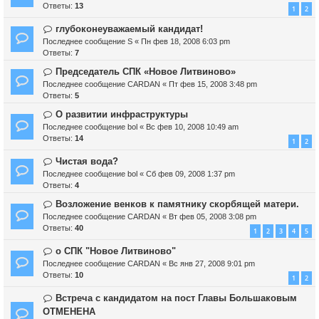
Ответы:
13
1
2
глубоконеуважаемый кандидат!
Последнее сообщение
S
«
Пн фев 18, 2008 6:03 pm
Ответы:
7
Председатель СПК «Новое Литвиново»
Последнее сообщение
CARDAN
«
Пт фев 15, 2008 3:48 pm
Ответы:
5
О развитии инфраструктуры
Последнее сообщение
bol
«
Вс фев 10, 2008 10:49 am
Ответы:
14
1
2
Чистая вода?
Последнее сообщение
bol
«
Сб фев 09, 2008 1:37 pm
Ответы:
4
Возложение венков к памятнику скорбящей матери.
Последнее сообщение
CARDAN
«
Вт фев 05, 2008 3:08 pm
Ответы:
40
1
2
3
4
5
о СПК "Новое Литвиново"
Последнее сообщение
CARDAN
«
Вс янв 27, 2008 9:01 pm
Ответы:
10
1
2
Встреча с кандидатом на пост Главы Большаковым
ОТМЕНЕНА