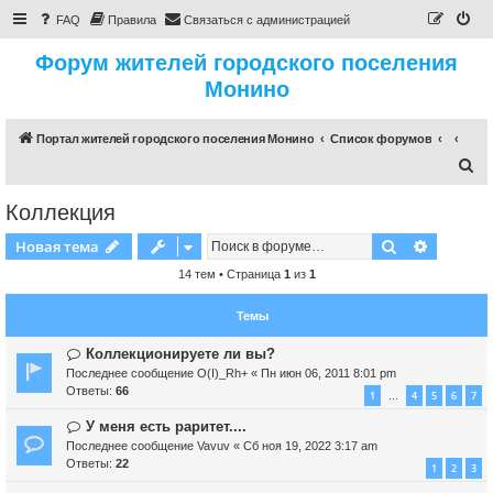
FAQ
Правила
Связаться с администрацией
Форум жителей городского поселения
Монино
Портал жителей городского поселения Монино
Список форумов
П
о
Коллекция
и
Поиск
Расшире
Новая тема
с
к
14 тем • Страница
1
из
1
Темы
Коллекционируете ли вы?
Последнее сообщение
O(I)_Rh+
«
Пн июн 06, 2011 8:01 pm
Ответы:
66
1
4
5
6
7
…
У меня есть раритет....
Последнее сообщение
Vavuv
«
Сб ноя 19, 2022 3:17 am
Ответы:
22
1
2
3