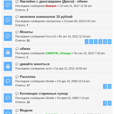
Наклейки с динозаврами (Дикси) - обмен
Последнее сообщение
$tamper
«
Сб ноя 11, 2017 11:38 am
Ответы:
2
железяки номиналом 10 рублей
Последнее сообщение
смотритель
«
Сб июн 08, 2013 6:57 pm
Ответы:
7
Монеты
Последнее сообщение
Гость14
«
Вс окт 14, 2012 11:16 pm
Ответы:
51
1
2
3
4
5
6
обмен
Последнее сообщение
ZAMOTAI_shtanga
«
Пн сен 10, 2012 7:32 pm
Ответы:
1
давайте меняться
Последнее сообщение
пузо
«
Ср апр 13, 2011 10:50 am
Раскопки
Последнее сообщение
Strelok
«
Сб дек 19, 2009 10:13 am
Ответы:
17
1
2
Коллекция старинных купюр
Последнее сообщение
Strelok
«
Пн фев 02, 2009 7:14 pm
Ответы:
12
1
2
Модели