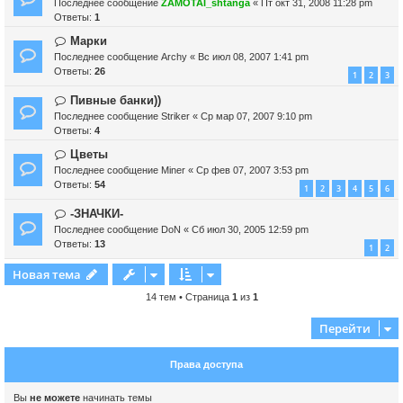
Последнее сообщение
ZAMOTAI_shtanga
«
Пт окт 31, 2008 11:28 pm
Ответы:
1
Марки
Последнее сообщение
Archy
«
Вс июл 08, 2007 1:41 pm
Ответы:
26
1
2
3
Пивные банки))
Последнее сообщение
Striker
«
Ср мар 07, 2007 9:10 pm
Ответы:
4
Цветы
Последнее сообщение
Miner
«
Ср фев 07, 2007 3:53 pm
Ответы:
54
1
2
3
4
5
6
-ЗНАЧКИ-
Последнее сообщение
DoN
«
Сб июл 30, 2005 12:59 pm
Ответы:
13
1
2
Новая тема
14 тем • Страница
1
из
1
Перейти
Права доступа
Вы
не можете
начинать темы