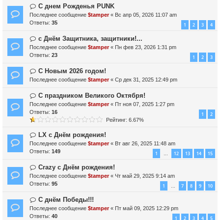
С днем Рожденья PUNK
Последнее сообщение
$tamper
«
Вс апр 05, 2026 11:07 am
Ответы:
35
1
2
3
4
с Днём Защитника, защитники!...
Последнее сообщение
$tamper
«
Пн фев 23, 2026 1:31 pm
Ответы:
23
1
2
3
С Новым 2026 годом!
Последнее сообщение
$tamper
«
Ср дек 31, 2025 12:49 pm
С праздником Великого Октября!
Последнее сообщение
$tamper
«
Пт ноя 07, 2025 1:27 pm
Ответы:
16
1
2
Рейтинг: 6.67%
LX с Днём рождения!
Последнее сообщение
$tamper
«
Вт авг 26, 2025 11:48 am
Ответы:
149
1
12
13
14
15
…
Crazy с Днём рождения!
Последнее сообщение
$tamper
«
Чт май 29, 2025 9:14 am
Ответы:
95
1
7
8
9
10
…
С днём Победы!!!
Последнее сообщение
$tamper
«
Пт май 09, 2025 12:29 pm
Ответы:
40
1
2
3
4
5