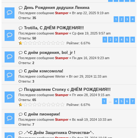
День Рождения дедушки Ленина
Последнее сообщение
$tamper
«
Вт апр 22, 2025 9:19 am
Ответы:
35
1
2
3
4
Trotilla, С ДНЁМ РОЖДЕНИЯ!!!
Последнее сообщение
$tamper
«
Ср фев 19, 2025 9:57 am
Ответы:
50
1
2
3
4
5
6
Рейтинг: 6.67%
С днём рождения, bol_jr !
Последнее сообщение
$tamper
«
Пн дек 16, 2024 9:23 am
Ответы:
2
С днём комсомола!
Последнее сообщение
Werter
«
Вт окт 29, 2024 11:33 am
Ответы:
3
Поздравляем Стопку с ДНЁМ РОЖДЕНИЯ!!!
Последнее сообщение
$tamper
«
Пт июн 28, 2024 9:15 am
Ответы:
65
1
4
5
6
7
…
Рейтинг: 6.67%
С днём пионерии!
Последнее сообщение
$tamper
«
Вс май 19, 2024 10:33 am
Ответы:
7
.·°•С Днём Защитника Отечества•°·.