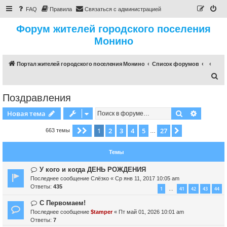
FAQ
Правила
Связаться с администрацией
Форум жителей городского поселения
Монино
Портал жителей городского поселения Монино
Список форумов
П
о
Поздравления
и
Поиск
Расшире
Новая тема
с
к
1
2
3
4
5
27
Страница
1
из
27
След.
663 темы
…
Темы
У кого и когда ДЕНЬ РОЖДЕНИЯ
Последнее сообщение
Слёзко
«
Ср янв 11, 2017 10:05 am
Ответы:
435
1
41
42
43
44
…
С Первомаем!
Последнее сообщение
$tamper
«
Пт май 01, 2026 10:01 am
Ответы:
7