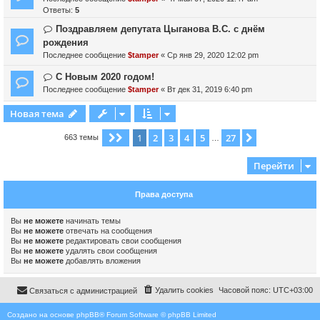
Ответы:
5
Поздравляем депутата Цыганова В.С. с днём
рождения
Последнее сообщение
$tamper
«
Ср янв 29, 2020 12:02 pm
С Новым 2020 годом!
Последнее сообщение
$tamper
«
Вт дек 31, 2019 6:40 pm
Новая тема
1
2
3
4
5
27
Страница
1
из
27
След.
663 темы
…
Перейти
Права доступа
Вы
не можете
начинать темы
Вы
не можете
отвечать на сообщения
Вы
не можете
редактировать свои сообщения
Вы
не можете
удалять свои сообщения
Вы
не можете
добавлять вложения
Удалить cookies
Часовой пояс:
UTC+03:00
Связаться с администрацией
Создано на основе
phpBB
® Forum Software © phpBB Limited