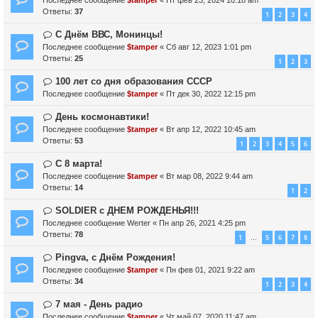
Последнее сообщение
$tamper
«
Пт фев 23, 2024 10:18 am
Ответы:
37
1
2
3
4
С Днём ВВС, Монинцы!
Последнее сообщение
$tamper
«
Сб авг 12, 2023 1:01 pm
Ответы:
25
1
2
3
100 лет со дня образования СССР
Последнее сообщение
$tamper
«
Пт дек 30, 2022 12:15 pm
День космонавтики!
Последнее сообщение
$tamper
«
Вт апр 12, 2022 10:45 am
Ответы:
53
1
2
3
4
5
6
С 8 марта!
Последнее сообщение
$tamper
«
Вт мар 08, 2022 9:44 am
Ответы:
14
1
2
SOLDIER с ДНЕМ РОЖДЕНЬЯ!!!
Последнее сообщение
Werter
«
Пн апр 26, 2021 4:25 pm
Ответы:
78
1
5
6
7
8
…
Pingva, с Днём Рождения!
Последнее сообщение
$tamper
«
Пн фев 01, 2021 9:22 am
Ответы:
34
1
2
3
4
7 мая - День радио
Последнее сообщение
$tamper
«
Чт май 07, 2020 11:47 am