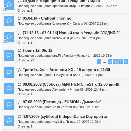
Отдых и мероприятия в Усадьбе "Лидия"
Последнее сообщение
Кравченко Игорь
«
Вт авг 26, 2014 10:42 am
Ответы:
1
05.04.14 - Chillout_monino
Последнее сообщение
Блондинка)
«
Ср апр 02, 2014 2:22 am
[31.12.13 - 03.01.14] Новый год в Усадьбе "ЛИДИЯ-2"
Последнее сообщение
lisenok
«
Чт дек 26, 2013 2:01 pm
Ответы:
1
Поинт 12. 06. 12
Последнее сообщение
srg.FireFighter
«
Чт июн 14, 2012 10:28 pm
Ответы:
79
1
5
6
7
8
…
Третийтайм + Автопати XXL 15 августа в 21:30
Последнее сообщение
LLIaJIyH
«
Вт авг 11, 2009 3:11 pm
08.08.2009 (Суббота) MiNI PIcNIC FeST с 12.00 дня!!!
Последнее сообщение
Alexander
«
Чт авг 06, 2009 12:46 pm
Ответы:
1
07.08.2009 (Пятница) - FUSION - Дымов№1
Последнее сообщение
Nasti
«
Чт авг 06, 2009 12:09 am
4.07.2009 (суббота) IndepenDance Day open air
Последнее сообщение
Kozloff
«
Пт июл 10, 2009 12:28 pm
Ответы:
1