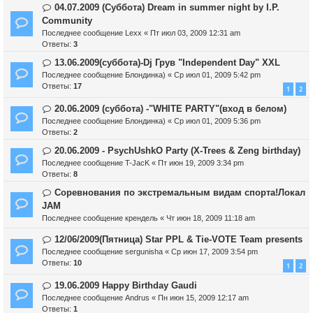
04.07.2009 (Суббота) Dream in summer night by I.P.
Community
Последнее сообщение
Lexx
«
Пт июл 03, 2009 12:31 am
Ответы:
3
13.06.2009(суббота)-Dj Грув "Independent Day" XXL
Последнее сообщение
Блондинка)
«
Ср июл 01, 2009 5:42 pm
Ответы:
17
1
2
20.06.2009 (cуббота) -"WHITE PARTY"(вход в белом)
Последнее сообщение
Блондинка)
«
Ср июл 01, 2009 5:36 pm
Ответы:
2
20.06.2009 - PsychUshkO Party (X-Trees & Zeng birthday)
Последнее сообщение
T-JacK
«
Пт июн 19, 2009 3:34 pm
Ответы:
8
Соревнования по экстремальным видам спорта!Локал
JAM
Последнее сообщение
крендель
«
Чт июн 18, 2009 11:18 am
12/06/2009(Пятница) Star PPL & Tie-VOTE Team presents
Последнее сообщение
sergunisha
«
Ср июн 17, 2009 3:54 pm
Ответы:
10
1
2
19.06.2009 Happy Birthday Gaudi
Последнее сообщение
Andrus
«
Пн июн 15, 2009 12:17 am
Ответы:
1