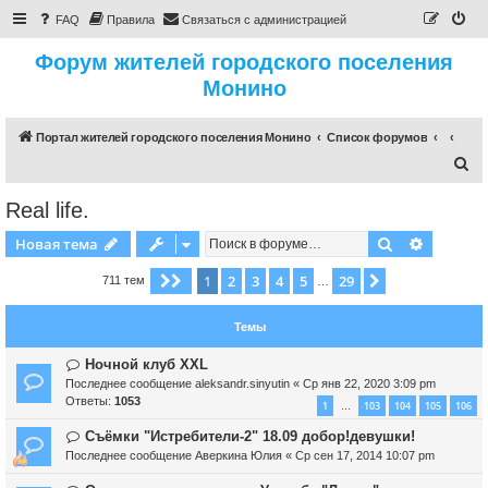
FAQ
Правила
Связаться с администрацией
Форум жителей городского поселения
Монино
Портал жителей городского поселения Монино
Список форумов
П
о
Real life.
и
Поиск
Расшире
Новая тема
с
к
1
2
3
4
5
29
Страница
1
из
29
След.
711 тем
…
Темы
Ночной клуб XXL
Последнее сообщение
aleksandr.sinyutin
«
Ср янв 22, 2020 3:09 pm
Ответы:
1053
1
103
104
105
106
…
Съёмки "Истребители-2" 18.09 добор!девушки!
Последнее сообщение
Аверкина Юлия
«
Ср сен 17, 2014 10:07 pm