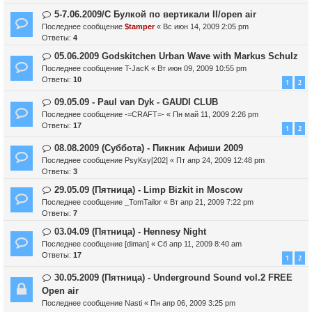
5-7.06.2009/С Булкой по вертикали II/open air
Последнее сообщение
$tamper
«
Вс июн 14, 2009 2:05 pm
Ответы:
4
05.06.2009 Godskitchen Urban Wave with Markus Schulz
Последнее сообщение
T-JacK
«
Вт июн 09, 2009 10:55 pm
Ответы:
10
1
2
09.05.09 - Paul van Dyk - GAUDI CLUB
Последнее сообщение
-=CRAFT=-
«
Пн май 11, 2009 2:26 pm
Ответы:
17
1
2
08.08.2009 (Суббота) - Пикник Афиши 2009
Последнее сообщение
PsyKsy[202]
«
Пт апр 24, 2009 12:48 pm
Ответы:
3
29.05.09 (Пятница) - Limp Bizkit in Moscow
Последнее сообщение
_TomTailor
«
Вт апр 21, 2009 7:22 pm
Ответы:
7
03.04.09 (Пятница) - Hennesy Night
Последнее сообщение
[diman]
«
Сб апр 11, 2009 8:40 am
Ответы:
17
1
2
30.05.2009 (Пятница) - Underground Sound vol.2 FREE
Open air
Последнее сообщение
Nasti
«
Пн апр 06, 2009 3:25 pm