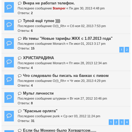
Вчера не работал телефон.
Последнее сообщение
$tamper
«
Пн дек 30, 2013 4:48 pm
Ответы:
2
Тупой ещё тупее ))))
Последнее сообщение
O(I)_Rh+
«
Сб ноя 02, 2013 7:53 pm
Ответы:
6
Из темы "Новые тарифы ЖКХ с 1.07.2013 года"
Последнее сообщение
Мonarch
«
Пн июл 01, 2013 3:17 pm
Ответы:
15
1
2
ХРИСТАРАДИНА
Последнее сообщение
Мonarch
«
Пт июн 28, 2013 12:34 am
Ответы:
4
Что следовало бы писать на банках с пивом
Последнее сообщение
O(I)_Rh+
«
Чт июн 20, 2013 4:29 pm
Ответы:
4
Мульт личности
Последнее сообщение
штурман
«
Вт ноя 27, 2012 10:46 pm
Ответы:
8
"Красные орлята"
Последнее сообщение
punk
«
Ср окт 03, 2012 11:24 pm
Ответы:
31
1
2
3
4
Если бы Монино было Хогвартсом.....