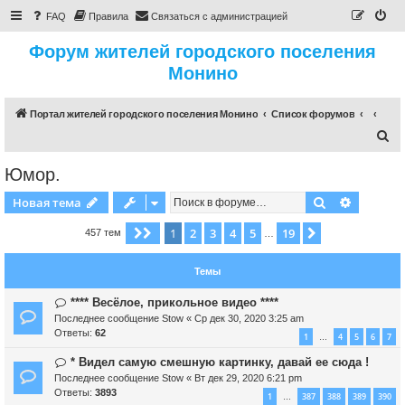
FAQ
Правила
Связаться с администрацией
Форум жителей городского поселения
Монино
Портал жителей городского поселения Монино
Список форумов
П
о
Юмор.
и
Поиск
Расшире
Новая тема
с
к
1
2
3
4
5
19
Страница
1
из
19
След.
457 тем
…
Темы
**** Весёлое, прикольное видео ****
Последнее сообщение
Stow
«
Ср дек 30, 2020 3:25 am
Ответы:
62
1
4
5
6
7
…
* Видел самую смешную картинку, давай ее сюда !
Последнее сообщение
Stow
«
Вт дек 29, 2020 6:21 pm
Ответы:
3893
1
387
388
389
390
…