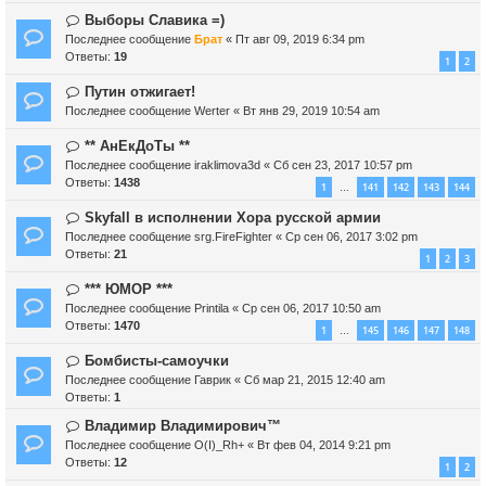
Выборы Славика =)
Последнее сообщение
Брат
«
Пт авг 09, 2019 6:34 pm
Ответы:
19
1
2
Путин отжигает!
Последнее сообщение
Werter
«
Вт янв 29, 2019 10:54 am
** АнЕкДоТы **
Последнее сообщение
iraklimova3d
«
Сб сен 23, 2017 10:57 pm
Ответы:
1438
1
141
142
143
144
…
Skyfall в исполнении Хора русской армии
Последнее сообщение
srg.FireFighter
«
Ср сен 06, 2017 3:02 pm
Ответы:
21
1
2
3
*** ЮМОР ***
Последнее сообщение
Printila
«
Ср сен 06, 2017 10:50 am
Ответы:
1470
1
145
146
147
148
…
Бомбисты-самоучки
Последнее сообщение
Гаврик
«
Сб мар 21, 2015 12:40 am
Ответы:
1
Владимир Владимирович™
Последнее сообщение
O(I)_Rh+
«
Вт фев 04, 2014 9:21 pm
Ответы:
12
1
2