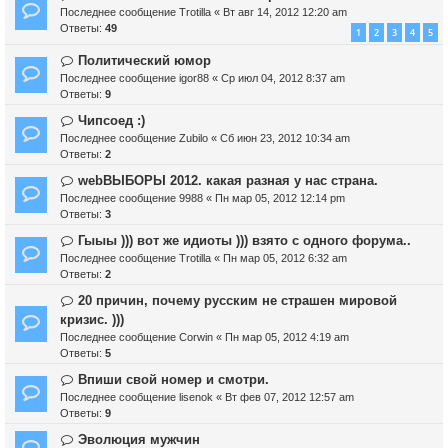
Последнее сообщение
Trotilla
«
Вт авг 14, 2012 12:20 am
Ответы:
49
1
2
3
4
5
Политический юмор
Последнее сообщение
igor88
«
Ср июл 04, 2012 8:37 am
Ответы:
9
Чипсоед :)
Последнее сообщение
Zubilo
«
Сб июн 23, 2012 10:34 am
Ответы:
2
webВЫБОРЫ 2012. какая разная у нас страна.
Последнее сообщение
9988
«
Пн мар 05, 2012 12:14 pm
Ответы:
3
Гыыы ))) вот же идиоты ))) взято с одного форума..
Последнее сообщение
Trotilla
«
Пн мар 05, 2012 6:32 am
Ответы:
2
20 причин, почему русским не страшен мировой
кризис. )))
Последнее сообщение
Corwin
«
Пн мар 05, 2012 4:19 am
Ответы:
5
Впиши свой номер и смотри.
Последнее сообщение
lisenok
«
Вт фев 07, 2012 12:57 am
Ответы:
9
Эволюция мужчин