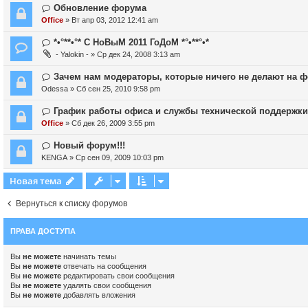
Обновление форума
Office
» Вт апр 03, 2012 12:41 am
*•°**•°* С НоВыМ 2011 ГоДоМ *°•**°•*
- Yalokin -
» Ср дек 24, 2008 3:13 am
Зачем нам модераторы, которые ничего не делают на 
Odessa
» Сб сен 25, 2010 9:58 pm
График работы офиса и службы технической поддержк
Office
» Сб дек 26, 2009 3:55 pm
Новый форум!!!
KENGA
» Ср сен 09, 2009 10:03 pm
Новая тема
Вернуться к списку форумов
ПРАВА ДОСТУПА
Вы
не можете
начинать темы
Вы
не можете
отвечать на сообщения
Вы
не можете
редактировать свои сообщения
Вы
не можете
удалять свои сообщения
Вы
не можете
добавлять вложения