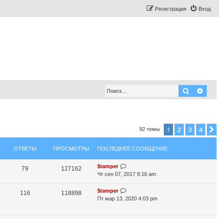
Регистрация
Вход
Поиск
Рас
1
2
3
4
92 темы
ОТВЕТЫ
ПРОСМОТРЫ
ПОСЛЕДНЕЕ СООБЩЕНИЕ
П
$tamper
О
П
79
127162
о
Чт сен 07, 2017 9:16 am
т
р
с
л
П
$tamper
О
П
116
118898
в
о
е
о
Пт мар 13, 2020 4:03 pm
т
р
д
е
с
с
н
л
в
о