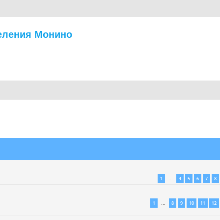
еления Монино
нный поиск
1
4
5
6
7
8
…
1
8
9
10
11
12
…