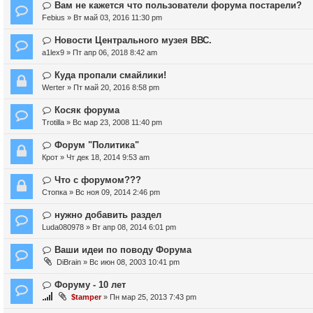
Вам не кажется что пользователи форума постарели?
Febius
» Вт май 03, 2016 11:30 pm
Новости Центрального музея ВВС.
a1lex9
» Пт апр 06, 2018 8:42 am
Куда пропали смайлики!
Werter
» Пт май 20, 2016 8:58 pm
Косяк форума
Trotilla
» Вс мар 23, 2008 11:40 pm
Форум "Политика"
Крот
» Чт дек 18, 2014 9:53 am
Что с форумом???
Стопка
» Вс ноя 09, 2014 2:46 pm
нужно добавить раздел
Luda080978
» Вт апр 08, 2014 6:01 pm
Ваши идеи по поводу Форума
DiBrain
» Вс июн 08, 2003 10:41 pm
Форуму - 10 лет
$tamper
» Пн мар 25, 2013 7:43 pm