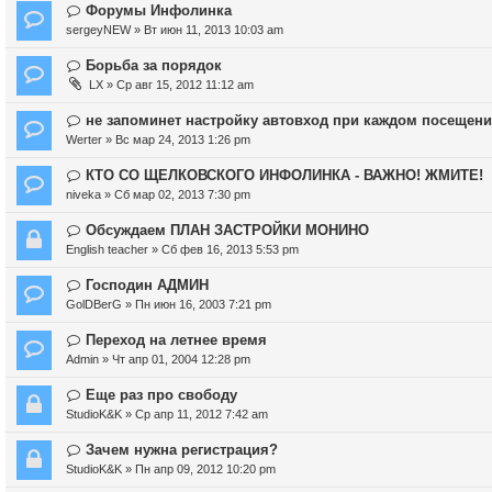
Форумы Инфолинка
sergeyNEW
» Вт июн 11, 2013 10:03 am
Борьба за порядок
LX
» Ср авг 15, 2012 11:12 am
не запоминет настройку автовход при каждом посещени
Werter
» Вс мар 24, 2013 1:26 pm
КТО СО ЩЕЛКОВСКОГО ИНФОЛИНКА - ВАЖНО! ЖМИТЕ!
niveka
» Сб мар 02, 2013 7:30 pm
Обсуждаем ПЛАН ЗАСТРОЙКИ МОНИНО
English teacher
» Сб фев 16, 2013 5:53 pm
Господин АДМИН
GolDBerG
» Пн июн 16, 2003 7:21 pm
Переход на летнее время
Admin
» Чт апр 01, 2004 12:28 pm
Еще раз про свободу
StudioK&K
» Ср апр 11, 2012 7:42 am
Зачем нужна регистрация?
StudioK&K
» Пн апр 09, 2012 10:20 pm