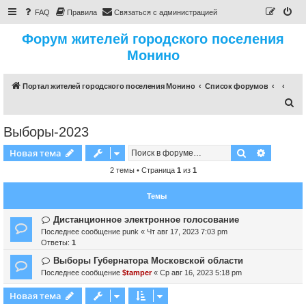
FAQ
Правила
Связаться с администрацией
Форум жителей городского поселения
Монино
Портал жителей городского поселения Монино
Список форумов
П
о
Выборы-2023
и
Поиск
Расшире
Новая тема
с
к
2 темы • Страница
1
из
1
Темы
Дистанционное электронное голосование
Последнее сообщение
punk
«
Чт авг 17, 2023 7:03 pm
Ответы:
1
Выборы Губернатора Московской области
Последнее сообщение
$tamper
«
Ср авг 16, 2023 5:18 pm
Новая тема