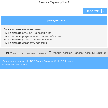
2 темы • Страница
1
из
1
Перейти
Права доступа
Вы
не можете
начинать темы
Вы
не можете
отвечать на сообщения
Вы
не можете
редактировать свои сообщения
Вы
не можете
удалять свои сообщения
Вы
не можете
добавлять вложения
Удалить cookies
Часовой пояс:
UTC+03:00
Связаться с администрацией
Создано на основе
phpBB
® Forum Software © phpBB Limited
© 2018
PROMonino.ru