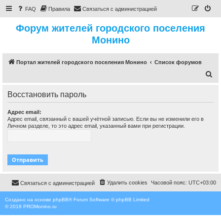
FAQ
Правила
Связаться с администрацией
Форум жителей городского поселения
Монино
Портал жителей городского поселения Монино
Список форумов
П
о
Восстановить пароль
и
с
Адрес email:
Адрес email, связанный с вашей учётной записью. Если вы не изменили его в
к
Личном разделе, то это адрес email, указанный вами при регистрации.
Удалить cookies
Часовой пояс:
UTC+03:00
Связаться с администрацией
Создано на основе
phpBB
® Forum Software © phpBB Limited
© 2018
PROMonino.ru