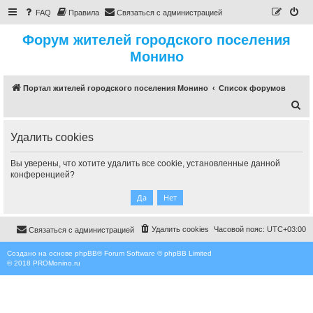
FAQ
Правила
Связаться с администрацией
Форум жителей городского поселения
Монино
Портал жителей городского поселения Монино
Список форумов
П
о
Удалить cookies
и
с
Вы уверены, что хотите удалить все cookie, установленные данной
к
конференцией?
Удалить cookies
Часовой пояс:
UTC+03:00
Связаться с администрацией
Создано на основе
phpBB
® Forum Software © phpBB Limited
© 2018
PROMonino.ru