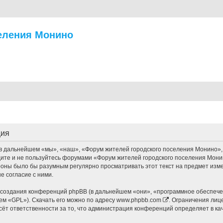
еления Монино
ция
дальнейшем «мы», «наш», «Форум жителей городского поселения Монино», «ht
дите и не пользуйтесь форумами «Форум жителей городского поселения Мони
ороны было бы разумным регулярно просматривать этот текст на предмет изм
 согласие с ними.
оздания конференций phpBB (в дальнейшем «они», «программное обеспечен
ем «GPL»). Скачать его можно по адресу
www.phpbb.com
. Ограничения лиц
сёт ответственности за то, что администрация конференций определяет в ка