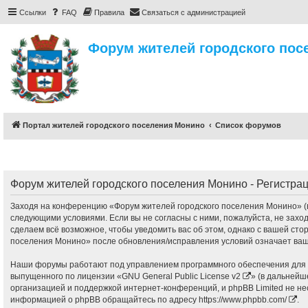
Ссылки
FAQ
Правила
Связаться с администрацией
Форум жителей городского пос
Портал жителей городского поселения Монино
Список форумов
Форум жителей городского поселения Монино - Регистра
Заходя на конференцию «Форум жителей городского поселения Монино» (в 
следующими условиями. Если вы не согласны с ними, пожалуйста, не захо
сделаем всё возможное, чтобы уведомить вас об этом, однако с вашей ст
поселения Монино» после обновления/исправления условий означает ваше
Наши форумы работают под управлением программного обеспечения для с
выпущенного по лицензии «
GNU General Public License v2
» (в дальнейш
организацией и поддержкой интернет-конференций, и phpBB Limited не не
информацией о phpBB обращайтесь по адресу
https://www.phpbb.com/
.