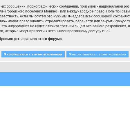
ких сообщений, порнографических сообщений, призывов к национальной роз
елей городского поселения Монино» или международное право. Попытки раз
звестность, если мы сочтём это нужным. IP-адреса всех сообщений сохраняю
о» имеют право удалить, отредактировать, перенести или закрыть любую тем
тя эта информация не будет открыта третьим лицам без вашего разрешения,
в, которые могут привести к несанкционированному доступу к ней.
Просмотреть правила этого форума