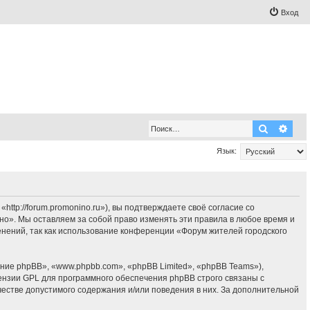
Вход
Поиск
Рас
Язык:
tp://forum.promonino.ru»), вы подтверждаете своё согласие со
но». Мы оставляем за собой право изменять эти правила в любое время и
енений, так как использование конференции «Форум жителей городского
ие phpBB», «www.phpbb.com», «phpBB Limited», «phpBB Teams»),
ензии GPL для программного обеспечения phpBB строго связаны с
честве допустимого содержания и/или поведения в них. За дополнительной