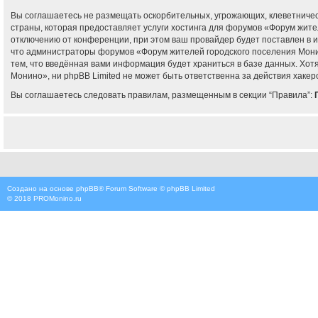
Вы соглашаетесь не размещать оскорбительных, угрожающих, клеветничес
страны, которая предоставляет услуги хостинга для форумов «Форум жит
отключению от конференции, при этом ваш провайдер будет поставлен в и
что администраторы форумов «Форум жителей городского поселения Монин
тем, что введённая вами информация будет храниться в базе данных. Хо
Монино», ни phpBB Limited не может быть ответственна за действия хакеро
Вы соглашаетесь следовать правилам, размещенным в секции “Правила”:
Создано на основе
phpBB
® Forum Software © phpBB Limited
© 2018
PROMonino.ru