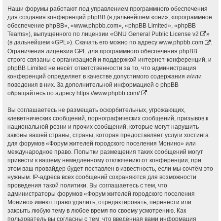
Наши форумы работают под управлением программного обеспечения
для создания конференций phpBB (в дальнейшем «они», «программное
обеспечение phpBB», «www.phpbb.com», «phpBB Limited», «phpBB
Teams»), выпущенного по лицензии «
GNU General Public License v2
»
(в дальнейшем «GPL»). Скачать его можно по адресу
www.phpbb.com
.
Ограничения лицензии GPL для программного обеспечения phpBB
строго связаны с организацией и поддержкой интернет-конференций, и
phpBB Limited не несёт ответственности за то, что администрация
конференций определяет в качестве допустимого содержания и/или
поведения в них. За дополнительной информацией о phpBB
обращайтесь по адресу
https://www.phpbb.com/
.
Вы соглашаетесь не размещать оскорбительных, угрожающих,
клеветнических сообщений, порнографических сообщений, призывов к
национальной розни и прочих сообщений, которые могут нарушить
законы вашей страны, страны, которая предоставляет услуги хостинга
для форумов «Форум жителей городского поселения Монино» или
международное право. Попытки размещения таких сообщений могут
привести к вашему немедленному отключению от конференции, при
этом ваш провайдер будет поставлен в известность, если мы сочтём это
нужным. IP-адреса всех сообщений сохраняются для возможности
проведения такой политики. Вы соглашаетесь с тем, что
администраторы форумов «Форум жителей городского поселения
Монино» имеют право удалить, отредактировать, перенести или
закрыть любую тему в любое время по своему усмотрению. Как
пользователь вы согласны с тем, что введённая вами информация