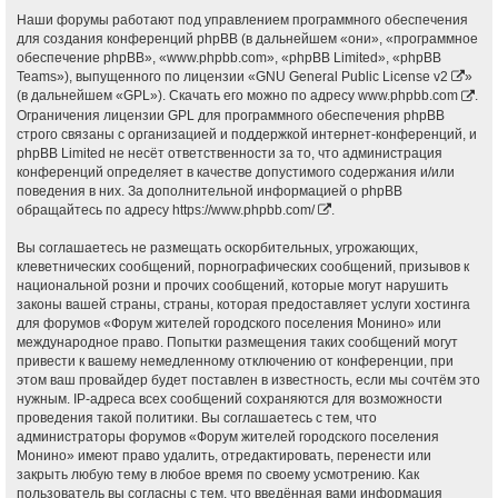
Наши форумы работают под управлением программного обеспечения
для создания конференций phpBB (в дальнейшем «они», «программное
обеспечение phpBB», «www.phpbb.com», «phpBB Limited», «phpBB
Teams»), выпущенного по лицензии «
GNU General Public License v2
»
(в дальнейшем «GPL»). Скачать его можно по адресу
www.phpbb.com
.
Ограничения лицензии GPL для программного обеспечения phpBB
строго связаны с организацией и поддержкой интернет-конференций, и
phpBB Limited не несёт ответственности за то, что администрация
конференций определяет в качестве допустимого содержания и/или
поведения в них. За дополнительной информацией о phpBB
обращайтесь по адресу
https://www.phpbb.com/
.
Вы соглашаетесь не размещать оскорбительных, угрожающих,
клеветнических сообщений, порнографических сообщений, призывов к
национальной розни и прочих сообщений, которые могут нарушить
законы вашей страны, страны, которая предоставляет услуги хостинга
для форумов «Форум жителей городского поселения Монино» или
международное право. Попытки размещения таких сообщений могут
привести к вашему немедленному отключению от конференции, при
этом ваш провайдер будет поставлен в известность, если мы сочтём это
нужным. IP-адреса всех сообщений сохраняются для возможности
проведения такой политики. Вы соглашаетесь с тем, что
администраторы форумов «Форум жителей городского поселения
Монино» имеют право удалить, отредактировать, перенести или
закрыть любую тему в любое время по своему усмотрению. Как
пользователь вы согласны с тем, что введённая вами информация