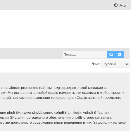
Вход
Поиск
Рас
Язык:
tp://forum.promonino.ru»), вы подтверждаете своё согласие со
но». Мы оставляем за собой право изменять эти правила в любое время и
енений, так как использование конференции «Форум жителей городского
ие phpBB», «www.phpbb.com», «phpBB Limited», «phpBB Teams»),
ензии GPL для программного обеспечения phpBB строго связаны с
честве допустимого содержания и/или поведения в них. За дополнительной