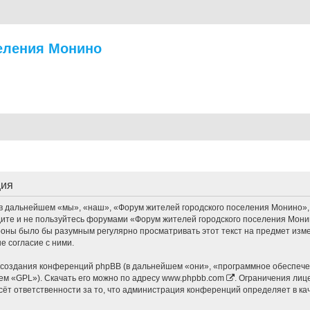
еления Монино
ция
дальнейшем «мы», «наш», «Форум жителей городского поселения Монино», «ht
дите и не пользуйтесь форумами «Форум жителей городского поселения Мони
ороны было бы разумным регулярно просматривать этот текст на предмет изм
 согласие с ними.
оздания конференций phpBB (в дальнейшем «они», «программное обеспечен
ем «GPL»). Скачать его можно по адресу
www.phpbb.com
. Ограничения лиц
сёт ответственности за то, что администрация конференций определяет в ка