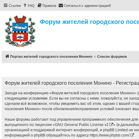
Ссылки
FAQ
Правила
Связаться с администрацией
Форум жителей городского пос
Портал жителей городского поселения Монино
Список форумов
Форум жителей городского поселения Монино - Регистра
Заходя на конференцию «Форум жителей городского поселения Монино» (в 
следующими условиями. Если вы не согласны с ними, пожалуйста, не захо
сделаем всё возможное, чтобы уведомить вас об этом, однако с вашей ст
поселения Монино» после обновления/исправления условий означает ваше
Наши форумы работают под управлением программного обеспечения для с
выпущенного по лицензии «
GNU General Public License v2
» (в дальнейш
организацией и поддержкой интернет-конференций, и phpBB Limited не не
информацией о phpBB обращайтесь по адресу
https://www.phpbb.com/
.