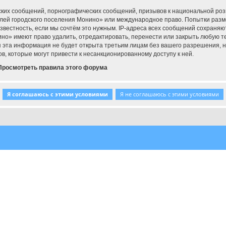
ких сообщений, порнографических сообщений, призывов к национальной роз
елей городского поселения Монино» или международное право. Попытки раз
звестность, если мы сочтём это нужным. IP-адреса всех сообщений сохраняю
о» имеют право удалить, отредактировать, перенести или закрыть любую тем
тя эта информация не будет открыта третьим лицам без вашего разрешения,
в, которые могут привести к несанкционированному доступу к ней.
Просмотреть правила этого форума