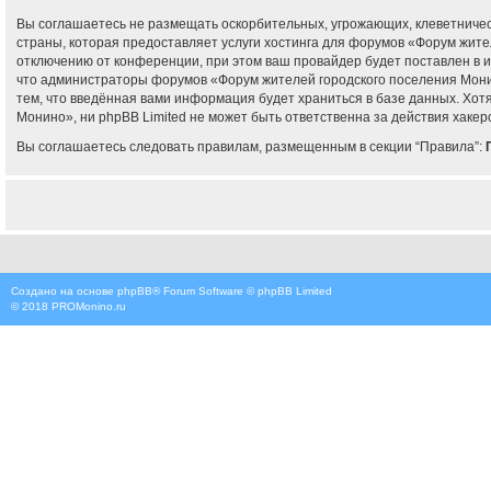
Вы соглашаетесь не размещать оскорбительных, угрожающих, клеветничес
страны, которая предоставляет услуги хостинга для форумов «Форум жит
отключению от конференции, при этом ваш провайдер будет поставлен в и
что администраторы форумов «Форум жителей городского поселения Монин
тем, что введённая вами информация будет храниться в базе данных. Хо
Монино», ни phpBB Limited не может быть ответственна за действия хакеро
Вы соглашаетесь следовать правилам, размещенным в секции “Правила”:
Создано на основе
phpBB
® Forum Software © phpBB Limited
© 2018
PROMonino.ru