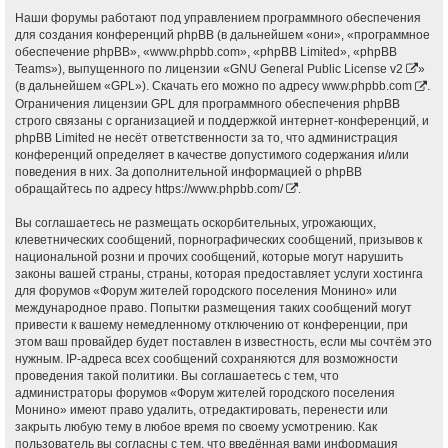
Наши форумы работают под управлением программного обеспечения
для создания конференций phpBB (в дальнейшем «они», «программное
обеспечение phpBB», «www.phpbb.com», «phpBB Limited», «phpBB
Teams»), выпущенного по лицензии «
GNU General Public License v2
»
(в дальнейшем «GPL»). Скачать его можно по адресу
www.phpbb.com
.
Ограничения лицензии GPL для программного обеспечения phpBB
строго связаны с организацией и поддержкой интернет-конференций, и
phpBB Limited не несёт ответственности за то, что администрация
конференций определяет в качестве допустимого содержания и/или
поведения в них. За дополнительной информацией о phpBB
обращайтесь по адресу
https://www.phpbb.com/
.
Вы соглашаетесь не размещать оскорбительных, угрожающих,
клеветнических сообщений, порнографических сообщений, призывов к
национальной розни и прочих сообщений, которые могут нарушить
законы вашей страны, страны, которая предоставляет услуги хостинга
для форумов «Форум жителей городского поселения Монино» или
международное право. Попытки размещения таких сообщений могут
привести к вашему немедленному отключению от конференции, при
этом ваш провайдер будет поставлен в известность, если мы сочтём это
нужным. IP-адреса всех сообщений сохраняются для возможности
проведения такой политики. Вы соглашаетесь с тем, что
администраторы форумов «Форум жителей городского поселения
Монино» имеют право удалить, отредактировать, перенести или
закрыть любую тему в любое время по своему усмотрению. Как
пользователь вы согласны с тем, что введённая вами информация