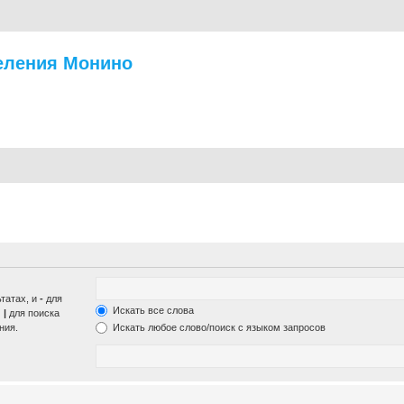
еления Монино
ьтатах, и
-
для
Искать все слова
м
|
для поиска
ния.
Искать любое слово/поиск с языком запросов