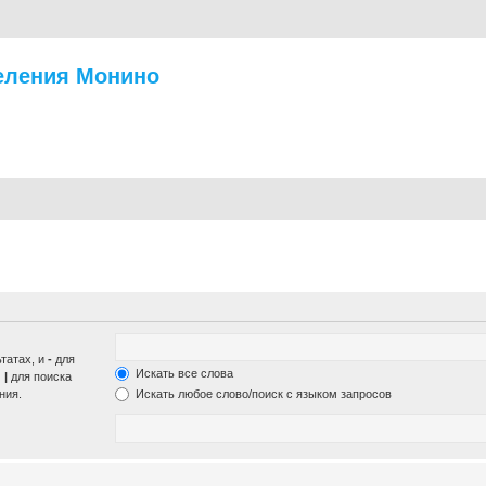
еления Монино
ьтатах, и
-
для
Искать все слова
м
|
для поиска
ния.
Искать любое слово/поиск с языком запросов