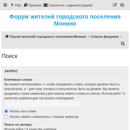
FAQ
Правила
Связаться с администрацией
Форум жителей городского поселения
Монино
Портал жителей городского поселения Монино
Список форумов
П
о
Поиск
и
с
ЗАПРОС
к
Ключевые слова:
Вы можете использовать
+
, чтобы определить слова, которые должны быть в
результатах, и
-
для слов, которых в результатах быть не должно. Вы можете
разделить слова символом
|
для поиска любого слова из списка. Используйте
*
в
качестве шаблона для частичного совпадения.
Искать все слова
Искать любое слово/поиск с языком запросов
Поиск по автору:
Используйте * в качестве шаблона.