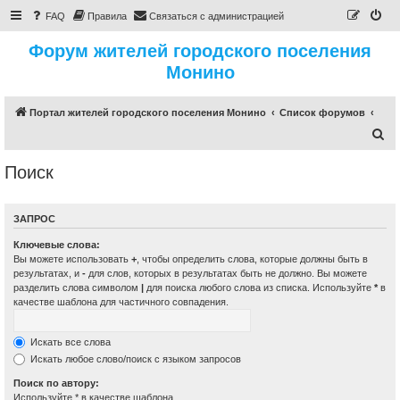
FAQ
Правила
Связаться с администрацией
Форум жителей городского поселения
Монино
Портал жителей городского поселения Монино
Список форумов
П
о
Поиск
и
с
ЗАПРОС
к
Ключевые слова:
Вы можете использовать
+
, чтобы определить слова, которые должны быть в
результатах, и
-
для слов, которых в результатах быть не должно. Вы можете
разделить слова символом
|
для поиска любого слова из списка. Используйте
*
в
качестве шаблона для частичного совпадения.
Искать все слова
Искать любое слово/поиск с языком запросов
Поиск по автору:
Используйте * в качестве шаблона.