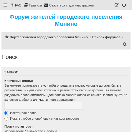
FAQ
Правила
Связаться с администрацией
Форум жителей городского поселения
Монино
Портал жителей городского поселения Монино
Список форумов
П
о
Поиск
и
с
ЗАПРОС
к
Ключевые слова:
Вы можете использовать
+
, чтобы определить слова, которые должны быть в
результатах, и
-
для слов, которых в результатах быть не должно. Вы можете
разделить слова символом
|
для поиска любого слова из списка. Используйте
*
в
качестве шаблона для частичного совпадения.
Искать все слова
Искать любое слово/поиск с языком запросов
Поиск по автору:
Используйте * в качестве шаблона.