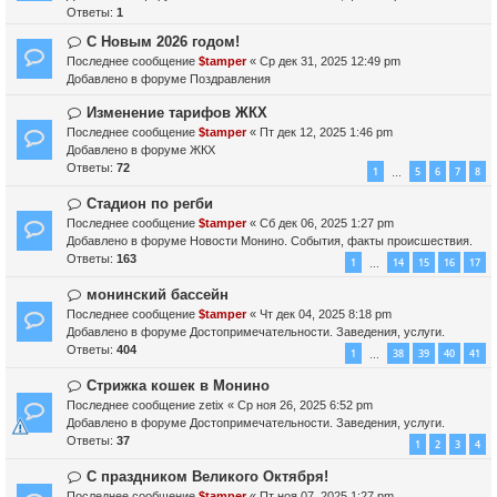
е
б
о
Ответы:
1
щ
е
Н
С Новым 2026 годом!
е
с
о
н
Последнее сообщение
о
$tamper
«
Ср дек 31, 2025 12:49 pm
в
и
Добавлено в форуме
о
Поздравления
о
е
б
е
Н
Изменение тарифов ЖКХ
щ
с
о
Последнее сообщение
е
$tamper
«
Пт дек 12, 2025 1:46 pm
о
в
Добавлено в форуме
н
ЖКХ
о
о
Ответы:
и
72
1
5
6
7
8
…
б
е
е
щ
с
Н
Стадион по регби
е
о
о
Последнее сообщение
$tamper
«
Сб дек 06, 2025 1:27 pm
н
о
в
Добавлено в форуме
Новости Монино. События, факты происшествия.
и
б
о
Ответы:
163
1
14
15
16
17
…
е
щ
е
е
с
Н
монинский бассейн
н
о
о
Последнее сообщение
$tamper
«
Чт дек 04, 2025 8:18 pm
и
о
в
Добавлено в форуме
Достопримечательности. Заведения, услуги.
е
б
о
Ответы:
404
1
38
39
40
41
…
щ
е
е
с
Н
Стрижка кошек в Монино
н
о
о
Последнее сообщение
zetix
«
Ср ноя 26, 2025 6:52 pm
и
о
в
Добавлено в форуме
Достопримечательности. Заведения, услуги.
е
б
о
Ответы:
37
1
2
3
4
щ
е
е
с
Н
С праздником Великого Октября!
н
о
о
Последнее сообщение
$tamper
«
Пт ноя 07, 2025 1:27 pm