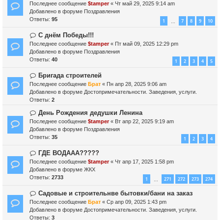
о
о
Последнее сообщение
$tamper
«
Чт май 29, 2025 9:14 am
и
о
в
Добавлено в форуме
Поздравления
е
б
о
Ответы:
95
1
7
8
9
10
…
щ
е
е
с
Н
С днём Победы!!!
н
о
о
Последнее сообщение
$tamper
«
Пт май 09, 2025 12:29 pm
и
о
в
Добавлено в форуме
Поздравления
е
б
о
Ответы:
40
1
2
3
4
5
щ
е
е
с
Н
Бригада строителей
н
о
о
Последнее сообщение
Брат
«
Пн апр 28, 2025 9:06 am
и
о
в
Добавлено в форуме
Достопримечательности. Заведения, услуги.
е
б
о
Ответы:
2
щ
е
Н
День Рождения дедушки Ленина
е
с
о
н
Последнее сообщение
о
$tamper
«
Вт апр 22, 2025 9:19 am
в
и
Добавлено в форуме
о
Поздравления
о
е
Ответы:
б
35
1
2
3
4
е
щ
с
Н
ГДЕ ВОДААА?????
е
о
о
н
Последнее сообщение
$tamper
«
Чт апр 17, 2025 1:58 pm
о
в
и
Добавлено в форуме
ЖКХ
б
о
е
Ответы:
2733
1
271
272
273
274
…
щ
е
е
с
Н
Садовые и строительнве бытовки/бани на заказ
н
о
о
Последнее сообщение
Брат
«
Ср апр 09, 2025 1:43 pm
и
о
в
Добавлено в форуме
Достопримечательности. Заведения, услуги.
е
б
о
Ответы:
3