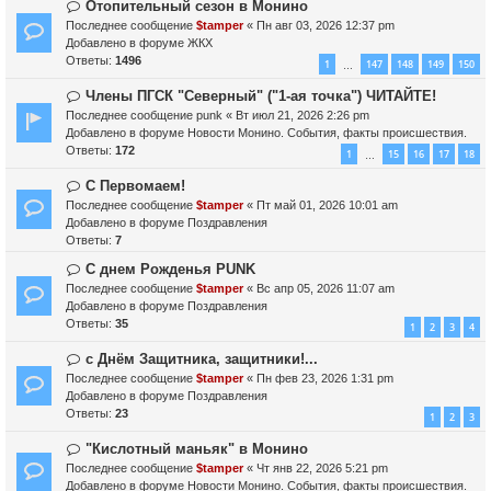
Н
Отопительный сезон в Монино
о
о
Последнее сообщение
$tamper
«
Пн авг 03, 2026 12:37 pm
о
в
Добавлено в форуме
ЖКХ
б
о
Ответы:
1496
1
147
148
149
150
…
щ
е
е
с
Н
Члены ПГСК "Северный" ("1-ая точка") ЧИТАЙТЕ!
н
о
о
Последнее сообщение
punk
«
Вт июл 21, 2026 2:26 pm
и
о
в
Добавлено в форуме
Новости Монино. События, факты происшествия.
е
б
о
Ответы:
172
1
15
16
17
18
…
щ
е
е
с
Н
С Первомаем!
н
о
о
Последнее сообщение
$tamper
«
Пт май 01, 2026 10:01 am
и
о
в
Добавлено в форуме
Поздравления
е
б
о
Ответы:
7
щ
е
Н
С днем Рожденья PUNK
е
с
о
н
Последнее сообщение
о
$tamper
«
Вс апр 05, 2026 11:07 am
в
и
Добавлено в форуме
о
Поздравления
о
е
Ответы:
б
35
1
2
3
4
е
щ
с
Н
с Днём Защитника, защитники!...
е
о
о
н
Последнее сообщение
$tamper
«
Пн фев 23, 2026 1:31 pm
о
в
и
Добавлено в форуме
Поздравления
б
о
е
Ответы:
23
1
2
3
щ
е
е
с
Н
"Кислотный маньяк" в Монино
н
о
о
Последнее сообщение
$tamper
«
Чт янв 22, 2026 5:21 pm
и
о
в
Добавлено в форуме
Новости Монино. События, факты происшествия.