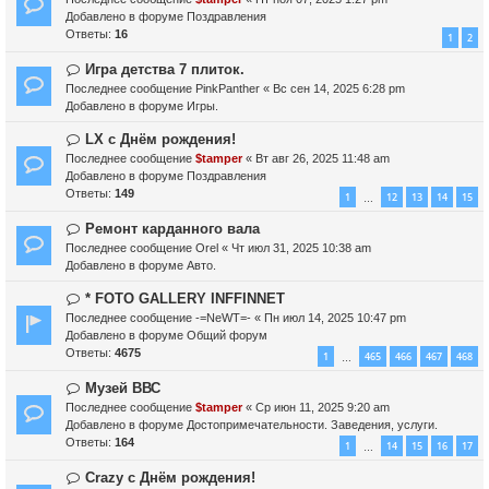
и
о
в
Добавлено в форуме
Поздравления
е
б
о
Ответы:
16
1
2
щ
е
е
с
Н
Игра детства 7 плиток.
н
о
о
Последнее сообщение
PinkPanther
«
Вс сен 14, 2025 6:28 pm
и
о
в
Добавлено в форуме
Игры.
е
б
о
щ
е
Н
LX с Днём рождения!
е
с
о
Последнее сообщение
$tamper
«
Вт авг 26, 2025 11:48 am
н
о
в
Добавлено в форуме
Поздравления
и
о
о
Ответы:
149
1
12
13
14
15
…
е
б
е
щ
с
Н
Ремонт карданного вала
е
о
о
Последнее сообщение
Orel
«
Чт июл 31, 2025 10:38 am
н
о
в
Добавлено в форуме
Авто.
и
б
о
е
щ
е
Н
* FOTO GALLERY INFFINNET
е
с
о
Последнее сообщение
-=NeWT=-
«
Пн июл 14, 2025 10:47 pm
н
о
в
Добавлено в форуме
Общий форум
и
о
о
Ответы:
4675
1
465
466
467
468
…
е
б
е
щ
с
Н
Музей ВВС
е
о
о
Последнее сообщение
$tamper
«
Ср июн 11, 2025 9:20 am
н
о
в
Добавлено в форуме
Достопримечательности. Заведения, услуги.
и
б
о
Ответы:
164
1
14
15
16
17
…
е
щ
е
е
с
Н
Crazy с Днём рождения!
н