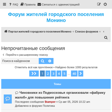
FAQ
Правила
Связаться с администрацией
Форум жителей городского поселения
Монино
Портал жителей городского поселения Монино
Список форумов
П
о
Непрочитанные сообщения
и
Перейти к расширенному поиску
с
Поиск
Расширенный поиск
к
Отметить всё как прочтённое
• Найдено более 1000 результатов
1
2
3
4
5
40
Страница
1
из
40
След.
…
Темы
Н
Чиновники из Подмосковья организовали «фабрику
о
жалоб» для повышения рейтинга
в
Последнее сообщение
$tamper
«
Ср авг 05, 2026 10:22 am
о
Добавлено в форуме
Политика
е
с