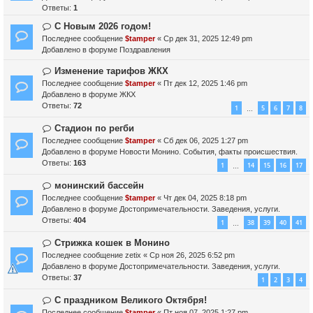
е
б
о
Ответы:
1
щ
е
Н
С Новым 2026 годом!
е
с
о
н
Последнее сообщение
о
$tamper
«
Ср дек 31, 2025 12:49 pm
в
и
Добавлено в форуме
о
Поздравления
о
е
б
е
Н
Изменение тарифов ЖКХ
щ
с
о
Последнее сообщение
е
$tamper
«
Пт дек 12, 2025 1:46 pm
о
в
Добавлено в форуме
н
ЖКХ
о
о
Ответы:
и
72
1
5
6
7
8
…
б
е
е
щ
с
Н
Стадион по регби
е
о
о
Последнее сообщение
$tamper
«
Сб дек 06, 2025 1:27 pm
н
о
в
Добавлено в форуме
Новости Монино. События, факты происшествия.
и
б
о
Ответы:
163
1
14
15
16
17
…
е
щ
е
е
с
Н
монинский бассейн
н
о
о
Последнее сообщение
$tamper
«
Чт дек 04, 2025 8:18 pm
и
о
в
Добавлено в форуме
Достопримечательности. Заведения, услуги.
е
б
о
Ответы:
404
1
38
39
40
41
…
щ
е
е
с
Н
Стрижка кошек в Монино
н
о
о
Последнее сообщение
zetix
«
Ср ноя 26, 2025 6:52 pm
и
о
в
Добавлено в форуме
Достопримечательности. Заведения, услуги.
е
б
о
Ответы:
37
1
2
3
4
щ
е
е
с
Н
С праздником Великого Октября!
н
о
о
Последнее сообщение
$tamper
«
Пт ноя 07, 2025 1:27 pm