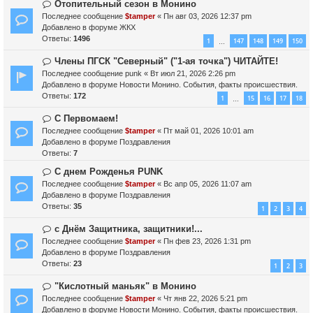
Н
Отопительный сезон в Монино
о
о
Последнее сообщение
$tamper
«
Пн авг 03, 2026 12:37 pm
о
в
Добавлено в форуме
ЖКХ
б
о
Ответы:
1496
1
147
148
149
150
…
щ
е
е
с
Н
Члены ПГСК "Северный" ("1-ая точка") ЧИТАЙТЕ!
н
о
о
Последнее сообщение
punk
«
Вт июл 21, 2026 2:26 pm
и
о
в
Добавлено в форуме
Новости Монино. События, факты происшествия.
е
б
о
Ответы:
172
1
15
16
17
18
…
щ
е
е
с
Н
С Первомаем!
н
о
о
Последнее сообщение
$tamper
«
Пт май 01, 2026 10:01 am
и
о
в
Добавлено в форуме
Поздравления
е
б
о
Ответы:
7
щ
е
Н
С днем Рожденья PUNK
е
с
о
н
Последнее сообщение
о
$tamper
«
Вс апр 05, 2026 11:07 am
в
и
Добавлено в форуме
о
Поздравления
о
е
Ответы:
б
35
1
2
3
4
е
щ
с
Н
с Днём Защитника, защитники!...
е
о
о
н
Последнее сообщение
$tamper
«
Пн фев 23, 2026 1:31 pm
о
в
и
Добавлено в форуме
Поздравления
б
о
е
Ответы:
23
1
2
3
щ
е
е
с
Н
"Кислотный маньяк" в Монино
н
о
о
Последнее сообщение
$tamper
«
Чт янв 22, 2026 5:21 pm
и
о
в
Добавлено в форуме
Новости Монино. События, факты происшествия.