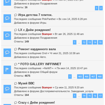
и
о
в
Добавлено в форуме
Поздравления
е
б
о
Ответы:
16
1
2
щ
е
е
с
Н
Игра детства 7 плиток.
н
о
о
Последнее сообщение
PinkPanther
«
Вс сен 14, 2025 6:28 pm
и
о
в
Добавлено в форуме
Игры.
е
б
о
щ
е
Н
LX с Днём рождения!
е
с
о
Последнее сообщение
$tamper
«
Вт авг 26, 2025 11:48 am
н
о
в
Добавлено в форуме
Поздравления
и
о
о
Ответы:
149
1
12
13
14
15
…
е
б
е
щ
с
Н
Ремонт карданного вала
е
о
о
Последнее сообщение
Orel
«
Чт июл 31, 2025 10:38 am
н
о
в
Добавлено в форуме
Авто.
и
б
о
е
щ
е
Н
* FOTO GALLERY INFFINNET
е
с
о
Последнее сообщение
-=NeWT=-
«
Пн июл 14, 2025 10:47 pm
н
о
в
Добавлено в форуме
Общий форум
и
о
о
Ответы:
4675
1
465
466
467
468
…
е
б
е
щ
с
Н
Музей ВВС
е
о
о
Последнее сообщение
$tamper
«
Ср июн 11, 2025 9:20 am
н
о
в
Добавлено в форуме
Достопримечательности. Заведения, услуги.
и
б
о
Ответы:
164
1
14
15
16
17
…
е
щ
е
е
с
Н
Crazy с Днём рождения!
н