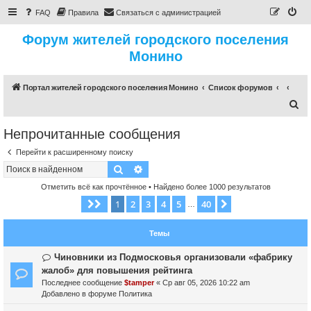
FAQ
Правила
Связаться с администрацией
Форум жителей городского поселения
Монино
Портал жителей городского поселения Монино
Список форумов
П
о
Непрочитанные сообщения
и
Перейти к расширенному поиску
с
Поиск
Расширенный поиск
к
Отметить всё как прочтённое
• Найдено более 1000 результатов
1
2
3
4
5
40
Страница
1
из
40
След.
…
Темы
Н
Чиновники из Подмосковья организовали «фабрику
о
жалоб» для повышения рейтинга
в
Последнее сообщение
$tamper
«
Ср авг 05, 2026 10:22 am
о
Добавлено в форуме
Политика
е
с