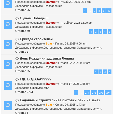
о
о
Последнее сообщение
$tamper
«
Чт май 29, 2025 9:14 am
и
о
в
Добавлено в форуме
Поздравления
е
б
о
Ответы:
95
1
7
8
9
10
…
щ
е
е
с
Н
С днём Победы!!!
н
о
о
Последнее сообщение
$tamper
«
Пт май 09, 2025 12:29 pm
и
о
в
Добавлено в форуме
Поздравления
е
б
о
Ответы:
40
1
2
3
4
5
щ
е
е
с
Н
Бригада строителей
н
о
о
Последнее сообщение
Брат
«
Пн апр 28, 2025 9:06 am
и
о
в
Добавлено в форуме
Достопримечательности. Заведения, услуги.
е
б
о
Ответы:
2
щ
е
Н
День Рождения дедушки Ленина
е
с
о
н
Последнее сообщение
о
$tamper
«
Вт апр 22, 2025 9:19 am
в
и
Добавлено в форуме
о
Поздравления
о
е
Ответы:
б
35
1
2
3
4
е
щ
с
Н
ГДЕ ВОДААА?????
е
о
о
н
Последнее сообщение
$tamper
«
Чт апр 17, 2025 1:58 pm
о
в
и
Добавлено в форуме
ЖКХ
б
о
е
Ответы:
2733
1
271
272
273
274
…
щ
е
е
с
Н
Садовые и строительнве бытовки/бани на заказ
н
о
о
Последнее сообщение
Брат
«
Ср апр 09, 2025 1:43 pm
и
о
в
Добавлено в форуме
Достопримечательности. Заведения, услуги.
е
б
о
Ответы:
3