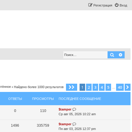
Регистрация
Вход
Поиск
Рас
1
2
3
4
5
40
Страница
1
из
40
чтённое
• Найдено более 1000 результатов
…
ОТВЕТЫ
ПРОСМОТРЫ
ПОСЛЕДНЕЕ СООБЩЕНИЕ
П
$tamper
О
П
0
110
о
Ср авг 05, 2026 10:22 am
т
р
с
л
П
$tamper
О
П
1496
335759
в
о
е
о
Пн авг 03, 2026 12:37 pm