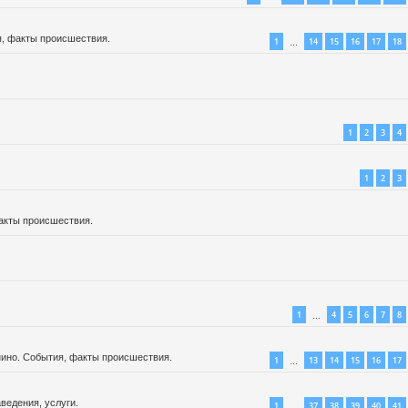
, факты происшествия.
1
14
15
16
17
18
…
1
2
3
4
1
2
3
акты происшествия.
1
4
5
6
7
8
…
ино. События, факты происшествия.
1
13
14
15
16
17
…
ведения, услуги.
1
37
38
39
40
41
…