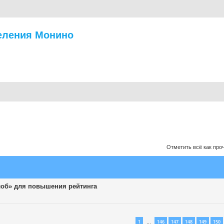
еления Монино
Отметить всё как про
лоб» для повышения рейтинга
1
146
147
148
149
150
…