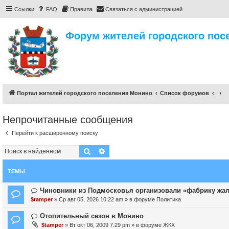
Ссылки
FAQ
Правила
Связаться с администрацией
Форум жителей городского пос
Портал жителей городского поселения Монино
Список форумов
Непрочитанные сообщения
Перейти к расширенному поиску
Поиск
Расширенный поиск
ТЕМЫ
Н
Чиновники из Подмосковья организовали «фабрику жа
о
$tamper
» Ср авг 05, 2026 10:22 am » в форуме
Политика
в
о
Н
Отопительный сезон в Монино
е
о
$tamper
» Вт окт 06, 2009 7:29 pm » в форуме
ЖКХ