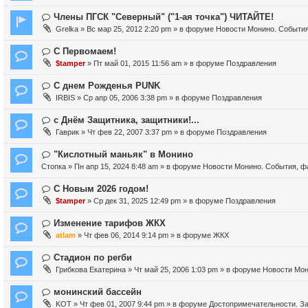
с
в
о
о
Н
Члены ПГСК "Северный" ("1-ая точка") ЧИТАЙТЕ!
о
е
о
Grelka
» Вс мар 25, 2012 2:20 pm » в форуме
Новости Монино. События
б
с
в
щ
о
о
Н
С Первомаем!
е
о
е
о
$tamper
» Пт май 01, 2015 11:56 am » в форуме
Поздравления
н
б
с
в
и
щ
о
о
Н
С днем Рожденья PUNK
е
е
о
е
о
IRBIS
» Ср апр 05, 2006 3:38 pm » в форуме
Поздравления
н
б
с
в
и
щ
о
о
Н
с Днём Защитника, защитники!...
е
е
о
е
о
Гаврик
» Чт фев 22, 2007 3:37 pm » в форуме
Поздравления
н
б
с
в
и
щ
о
о
Н
"Кислотный маньяк" в Монино
е
е
о
е
о
Стопка
» Пн апр 15, 2024 8:48 am » в форуме
Новости Монино. События, ф
н
б
с
в
и
щ
о
о
Н
С Новым 2026 годом!
е
е
о
е
о
$tamper
» Ср дек 31, 2025 12:49 pm » в форуме
Поздравления
н
б
с
в
и
щ
о
о
Н
Изменение тарифов ЖКХ
е
е
о
е
о
atlam
» Чт фев 06, 2014 9:14 pm » в форуме
ЖКХ
н
б
с
в
и
щ
о
о
Н
Стадион по регби
е
е
о
е
о
Грибкова Екатерина
» Чт май 25, 2006 1:03 pm » в форуме
Новости Мон
н
б
с
в
и
щ
о
о
Н
монинский бассейн
е
е
о
е
о
KOT
» Чт фев 01, 2007 9:44 pm » в форуме
Достопримечательности. За
н