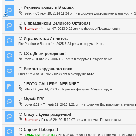
б
с
в
и
щ
о
о
Н
Стрижка кошек в Монино
е
е
о
е
о
zetix
» Сб июл 19, 2014 11:24 pm » в форуме
Достопримечательности. З
н
б
с
в
и
щ
о
о
Н
С праздником Великого Октября!
е
е
о
е
о
$tamper
» Чт ноя 07, 2013 9:02 am » в форуме
Поздравления
н
б
с
в
и
щ
о
о
Н
Игра детства 7 плиток.
е
е
о
е
о
PinkPanther
» Вс сен 14, 2025 6:28 pm » в форуме
Игры.
н
б
с
в
и
щ
о
о
Н
LX с Днём рождения!
е
е
о
е
о
max
» Чт авг 26, 2004 1:21 am » в форуме
Поздравления
н
б
с
в
и
щ
о
о
Н
Ремонт карданного вала
е
е
о
е
о
Orel
» Чт июл 31, 2025 10:38 am » в форуме
Авто.
н
б
с
в
и
щ
о
о
Н
* FOTO GALLERY INFFINNET
е
е
о
е
о
alfa
» Вс дек 14, 2003 4:32 pm » в форуме
Общий форум
н
б
с
в
и
щ
о
о
Н
Музей ВВС
е
е
о
е
о
vovan101
» Пт май 21, 2010 9:21 pm » в форуме
Достопримечательности
н
б
с
в
и
щ
о
о
Н
Crazy с Днём рождения!
е
е
о
е
о
$tamper
» Пт май 29, 2015 10:07 am » в форуме
Поздравления
н
б
с
в
и
щ
о
о
Н
С днём Победы!!!
е
е
о
е
о
ZAMOTAI_shtanga
» Вс май 08, 2005 11:52 pm » в форуме
Поздравлен