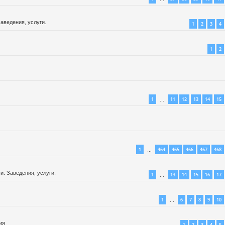
аведения, услуги.
1
2
3
4
1
2
1
11
12
13
14
15
…
1
464
465
466
467
468
…
. Заведения, услуги.
1
13
14
15
16
17
…
1
6
7
8
9
10
…
ия
1
2
3
4
5