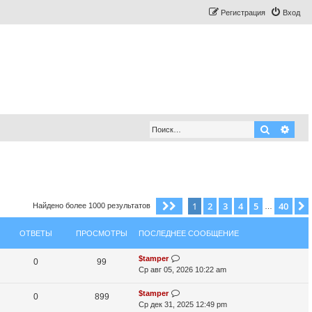
Регистрация
Вход
Поиск
Рас
1
2
3
4
5
40
Страница
1
из
40
Найдено более 1000 результатов
…
ОТВЕТЫ
ПРОСМОТРЫ
ПОСЛЕДНЕЕ СООБЩЕНИЕ
П
$tamper
О
П
0
99
о
Ср авг 05, 2026 10:22 am
т
р
с
л
П
$tamper
О
П
0
899
в
о
е
о
Ср дек 31, 2025 12:49 pm