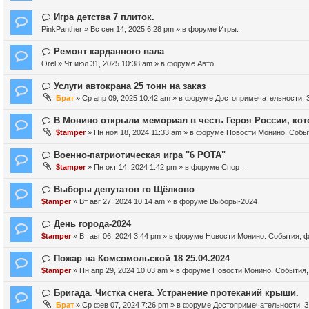
с
в
о
о
Н
Игра детства 7 плиток.
о
е
о
PinkPanther
» Вс сен 14, 2025 6:28 pm » в форуме
Игры.
б
с
в
щ
о
о
Н
Ремонт карданного вала
е
о
е
о
Orel
» Чт июл 31, 2025 10:38 am » в форуме
Авто.
н
б
с
в
и
щ
о
о
Н
Услуги автокрана 25 тонн на заказ
е
е
о
е
о
Брат
» Ср апр 09, 2025 10:42 am » в форуме
Достопримечательности. З
н
б
с
в
и
щ
о
о
Н
В Монино открыли мемориал в честь Героя России, ко
е
е
о
е
о
$tamper
» Пн ноя 18, 2024 11:33 am » в форуме
Новости Монино. Собы
н
б
с
в
и
щ
о
о
Н
Военно-патриотическая игра "6 РОТА"
е
е
о
е
о
$tamper
» Пн окт 14, 2024 1:42 pm » в форуме
Спорт.
н
б
с
в
и
щ
о
о
Н
Выборы депутатов го Щёлково
е
е
о
е
о
$tamper
» Вт авг 27, 2024 10:14 am » в форуме
Выборы-2024
н
б
с
в
и
щ
о
о
Н
День города-2024
е
е
о
е
о
$tamper
» Вт авг 06, 2024 3:44 pm » в форуме
Новости Монино. События, 
н
б
с
в
и
щ
о
о
Н
Пожар на Комсомольской 18 25.04.2024
е
е
о
е
о
$tamper
» Пн апр 29, 2024 10:03 am » в форуме
Новости Монино. События,
н
б
с
в
и
щ
о
о
Н
Бригада. Чистка снега. Устранение протеканий крыши.
е
е
о
е
о
Брат
» Ср фев 07, 2024 7:26 pm » в форуме
Достопримечательности. З
н