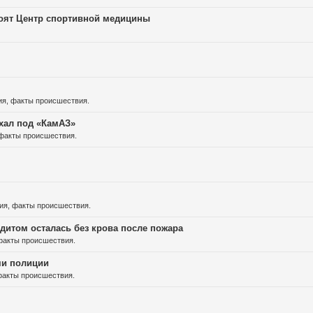
роят Центр спортивной медицины
ия, факты происшествия.
хал под «КамАЗ»
факты происшествия.
ия, факты происшествия.
дитом осталась без крова после пожара
факты происшествия.
ми полиции
факты происшествия.