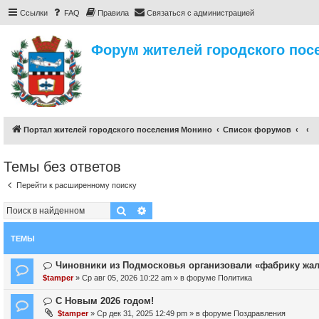
Ссылки
FAQ
Правила
Связаться с администрацией
Форум жителей городского пос
Портал жителей городского поселения Монино
Список форумов
Темы без ответов
Перейти к расширенному поиску
Поиск
Расширенный поиск
ТЕМЫ
Н
Чиновники из Подмосковья организовали «фабрику жа
о
$tamper
» Ср авг 05, 2026 10:22 am » в форуме
Политика
в
о
Н
С Новым 2026 годом!
е
о
$tamper
» Ср дек 31, 2025 12:49 pm » в форуме
Поздравления