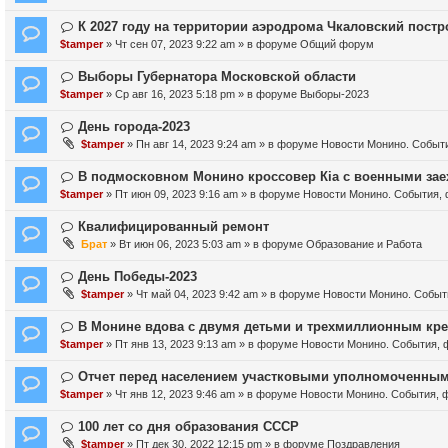
б
с
в
и
щ
о
о
Н
К 2027 году на территории аэродрома Чкаловский пост
е
е
о
е
о
$tamper
» Чт сен 07, 2023 9:22 am » в форуме
Общий форум
н
б
с
в
и
щ
о
о
Н
Выборы Губернатора Московской области
е
е
о
е
о
$tamper
» Ср авг 16, 2023 5:18 pm » в форуме
Выборы-2023
н
б
с
в
и
щ
о
о
Н
День города-2023
е
е
о
е
о
$tamper
» Пн авг 14, 2023 9:24 am » в форуме
Новости Монино. Событ
н
б
с
в
и
щ
о
о
Н
В подмосковном Монино кроссовер Кia с военными зае
е
е
о
е
о
$tamper
» Пт июн 09, 2023 9:16 am » в форуме
Новости Монино. События, 
н
б
с
в
и
щ
о
о
Н
Квалифицированный ремонт
е
е
о
е
о
Брат
» Вт июн 06, 2023 5:03 am » в форуме
Образование и Работа
н
б
с
в
и
щ
о
о
Н
День Победы-2023
е
е
о
е
о
$tamper
» Чт май 04, 2023 9:42 am » в форуме
Новости Монино. Событ
н
б
с
в
и
щ
о
о
Н
В Монине вдова с двумя детьми и трехмиллионным кре
е
е
о
е
о
$tamper
» Пт янв 13, 2023 9:13 am » в форуме
Новости Монино. События, 
н
б
с
в
и
щ
о
о
Н
Отчет перед населением участковыми уполномоченны
е
е
о
е
о
$tamper
» Чт янв 12, 2023 9:46 am » в форуме
Новости Монино. События, 
н
б
с
в
и
щ
о
о
Н
100 лет со дня образования СССР
е
е
о
е
о
$tamper
» Пт дек 30, 2022 12:15 pm » в форуме
Поздравления