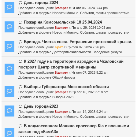
е
б
е
Н
День города-2024
щ
с
о
Последнее сообщение
$tamper
«
Вт авг 06, 2024 3:44 pm
е
о
в
Добавлено в форуме
Новости Монино. События, факты происшествия.
н
о
о
и
б
е
Н
Пожар на Комсомольской 18 25.04.2024
е
щ
с
о
Последнее сообщение
$tamper
«
Пн апр 29, 2024 10:03 am
е
о
в
Добавлено в форуме
Новости Монино. События, факты происшествия.
н
о
о
и
б
е
Н
Бригада. Чистка снега. Устранение протеканий крыши.
е
щ
с
о
Последнее сообщение
Брат
«
Ср фев 07, 2024 7:26 pm
е
о
в
Добавлено в форуме
Достопримечательности. Заведения, услуги.
н
о
о
и
б
е
Н
К 2027 году на территории аэродрома Чкаловский
е
щ
с
о
построят Центр спортивной медицины
е
о
в
Последнее сообщение
$tamper
«
Чт сен 07, 2023 9:22 am
н
о
о
Добавлено в форуме
Общий форум
и
б
е
е
щ
с
Н
Выборы Губернатора Московской области
е
о
о
Последнее сообщение
$tamper
«
Ср авг 16, 2023 5:18 pm
н
о
в
Добавлено в форуме
Выборы-2023
и
б
о
е
щ
е
Н
День города-2023
е
с
о
Последнее сообщение
$tamper
«
Пн авг 14, 2023 9:24 am
н
о
в
Добавлено в форуме
Новости Монино. События, факты происшествия.
и
о
о
е
б
е
Н
В подмосковном Монино кроссовер Кia с военными
щ
с
о
заехал под «КамАЗ»
е
о
в
Последнее сообщение
$tamper
«
Пт июн 09, 2023 9:16 am