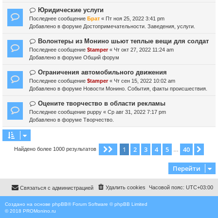
о
о
е
б
е
Н
Юридические услуги
щ
с
о
Последнее сообщение
Брат
«
Пт ноя 25, 2022 3:41 pm
е
о
в
Добавлено в форуме
Достопримечательности. Заведения, услуги.
н
о
о
и
б
е
Н
Волонтеры из Монино шьют теплые вещи для солдат
е
щ
с
о
Последнее сообщение
$tamper
«
Чт окт 27, 2022 11:24 am
е
о
в
Добавлено в форуме
Общий форум
н
о
о
и
б
е
Н
Ограничения автомобильного движения
е
щ
с
о
Последнее сообщение
$tamper
«
Чт сен 15, 2022 10:02 am
е
о
в
Добавлено в форуме
Новости Монино. События, факты происшествия.
н
о
о
и
б
е
Н
Оцените творчество в области рекламы
е
щ
с
о
Последнее сообщение
puppy
«
Ср авг 31, 2022 7:17 pm
е
о
в
Добавлено в форуме
Творчество.
н
о
о
и
б
е
е
щ
с
1
2
3
4
5
40
Страница
1
из
40
Сле
Найдено более 1000 результатов
е
о
…
н
о
и
б
Перейти
е
щ
е
Удалить cookies
Часовой пояс:
UTC+03:00
Связаться с администрацией
н
и
е
Создано на основе
phpBB
® Forum Software © phpBB Limited
© 2018
PROMonino.ru