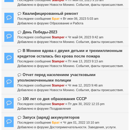
н
о
о
Добавлено в форуме
Новости Монино. События, факты происшествия.
и
б
е
е
щ
с
Н
Квалифицированный ремонт
е
о
о
Последнее сообщение
Брат
«
Вт июн 06, 2023 5:03 am
н
о
в
Добавлено в форуме
Образование и Работа
и
б
о
е
щ
е
Н
День Победы-2023
е
с
о
Последнее сообщение
$tamper
«
Чт май 04, 2023 9:42 am
н
о
в
Добавлено в форуме
Новости Монино. События, факты происшествия.
и
о
о
е
б
е
Н
В Монине вдова с двумя детьми и трехмиллионным
щ
с
о
кредитом осталась без крова после пожара
е
о
в
Последнее сообщение
$tamper
«
Пт янв 13, 2023 9:13 am
н
о
о
Добавлено в форуме
Новости Монино. События, факты происшествия.
и
б
е
е
щ
с
Н
Отчет перед населением участковыми
е
о
о
уполномоченными полиции
н
о
в
Последнее сообщение
$tamper
«
Чт янв 12, 2023 9:46 am
и
б
о
Добавлено в форуме
Новости Монино. События, факты происшествия.
е
щ
е
е
с
Н
100 лет со дня образования СССР
н
о
о
Последнее сообщение
$tamper
«
Пт дек 30, 2022 12:15 pm
и
о
в
Добавлено в форуме
Поздравления
е
б
о
щ
е
Н
Запуск (заряд) аккумуляторов
е
с
о
Последнее сообщение
Брат
«
Чт дек 01, 2022 10:10 am
н
о
в
Добавлено в форуме
Достопримечательности. Заведения, услуги.
и