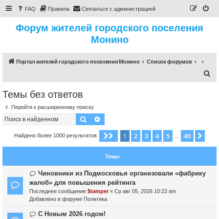
FAQ
Правила
Связаться с администрацией
Форум жителей городского поселения
Монино
Портал жителей городского поселения Монино
Список форумов
П
о
Темы без ответов
и
Перейти к расширенному поиску
с
Поиск
Расширенный поиск
к
1
2
3
4
5
40
Страница
1
из
40
Сле
Найдено более 1000 результатов
…
Темы
Н
Чиновники из Подмосковья организовали «фабрику
о
жалоб» для повышения рейтинга
в
Последнее сообщение
$tamper
«
Ср авг 05, 2026 10:22 am
о
Добавлено в форуме
Политика
е
с
Н
С Новым 2026 годом!
о