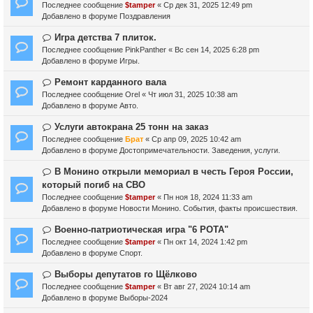
о
Последнее сообщение
$tamper
«
Ср дек 31, 2025 12:49 pm
о
в
Добавлено в форуме
Поздравления
б
о
щ
е
Н
Игра детства 7 плиток.
е
с
о
Последнее сообщение
PinkPanther
«
Вс сен 14, 2025 6:28 pm
н
о
в
Добавлено в форуме
Игры.
и
о
о
е
б
е
Н
Ремонт карданного вала
щ
с
о
Последнее сообщение
Orel
«
Чт июл 31, 2025 10:38 am
е
о
в
Добавлено в форуме
Авто.
н
о
о
и
б
е
Н
Услуги автокрана 25 тонн на заказ
е
щ
с
о
Последнее сообщение
Брат
«
Ср апр 09, 2025 10:42 am
е
о
в
Добавлено в форуме
Достопримечательности. Заведения, услуги.
н
о
о
и
б
е
Н
В Монино открыли мемориал в честь Героя России,
е
щ
с
о
который погиб на СВО
е
о
в
Последнее сообщение
$tamper
«
Пн ноя 18, 2024 11:33 am
н
о
о
Добавлено в форуме
Новости Монино. События, факты происшествия.
и
б
е
е
щ
с
Н
Военно-патриотическая игра "6 РОТА"
е
о
о
Последнее сообщение
$tamper
«
Пн окт 14, 2024 1:42 pm
н
о
в
Добавлено в форуме
Спорт.
и
б
о
е
щ
е
Н
Выборы депутатов го Щёлково
е
с
о
Последнее сообщение
$tamper
«
Вт авг 27, 2024 10:14 am
н
о
в
Добавлено в форуме
Выборы-2024
и
о
о