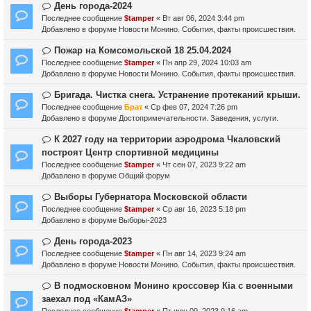
е
б
е
Н
День города-2024
щ
с
о
Последнее сообщение
$tamper
«
Вт авг 06, 2024 3:44 pm
е
о
в
Добавлено в форуме
Новости Монино. События, факты происшествия.
н
о
о
и
б
е
Н
Пожар на Комсомольской 18 25.04.2024
е
щ
с
о
Последнее сообщение
$tamper
«
Пн апр 29, 2024 10:03 am
е
о
в
Добавлено в форуме
Новости Монино. События, факты происшествия.
н
о
о
и
б
е
Н
Бригада. Чистка снега. Устранение протеканий крыши.
е
щ
с
о
Последнее сообщение
Брат
«
Ср фев 07, 2024 7:26 pm
е
о
в
Добавлено в форуме
Достопримечательности. Заведения, услуги.
н
о
о
и
б
е
Н
К 2027 году на территории аэродрома Чкаловский
е
щ
с
о
построят Центр спортивной медицины
е
о
в
Последнее сообщение
$tamper
«
Чт сен 07, 2023 9:22 am
н
о
о
Добавлено в форуме
Общий форум
и
б
е
е
щ
с
Н
Выборы Губернатора Московской области
е
о
о
Последнее сообщение
$tamper
«
Ср авг 16, 2023 5:18 pm
н
о
в
Добавлено в форуме
Выборы-2023
и
б
о
е
щ
е
Н
День города-2023
е
с
о
Последнее сообщение
$tamper
«
Пн авг 14, 2023 9:24 am
н
о
в
Добавлено в форуме
Новости Монино. События, факты происшествия.
и
о
о
е
б
е
Н
В подмосковном Монино кроссовер Кia с военными
щ
с
о
заехал под «КамАЗ»
е
о
в
Последнее сообщение
$tamper
«
Пт июн 09, 2023 9:16 am