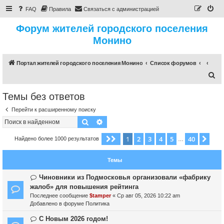
FAQ
Правила
Связаться с администрацией
Форум жителей городского поселения
Монино
Портал жителей городского поселения Монино
Список форумов
П
о
Темы без ответов
и
Перейти к расширенному поиску
с
Поиск
Расширенный поиск
к
1
2
3
4
5
40
Страница
1
из
40
Сле
Найдено более 1000 результатов
…
Темы
Н
Чиновники из Подмосковья организовали «фабрику
о
жалоб» для повышения рейтинга
в
Последнее сообщение
$tamper
«
Ср авг 05, 2026 10:22 am
о
Добавлено в форуме
Политика
е
с
Н
С Новым 2026 годом!
о