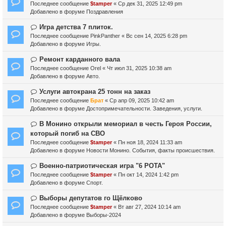
о
Последнее сообщение
$tamper
«
Ср дек 31, 2025 12:49 pm
о
в
Добавлено в форуме
Поздравления
б
о
щ
е
Н
Игра детства 7 плиток.
е
с
о
Последнее сообщение
PinkPanther
«
Вс сен 14, 2025 6:28 pm
н
о
в
Добавлено в форуме
Игры.
и
о
о
е
б
е
Н
Ремонт карданного вала
щ
с
о
Последнее сообщение
Orel
«
Чт июл 31, 2025 10:38 am
е
о
в
Добавлено в форуме
Авто.
н
о
о
и
б
е
Н
Услуги автокрана 25 тонн на заказ
е
щ
с
о
Последнее сообщение
Брат
«
Ср апр 09, 2025 10:42 am
е
о
в
Добавлено в форуме
Достопримечательности. Заведения, услуги.
н
о
о
и
б
е
Н
В Монино открыли мемориал в честь Героя России,
е
щ
с
о
который погиб на СВО
е
о
в
Последнее сообщение
$tamper
«
Пн ноя 18, 2024 11:33 am
н
о
о
Добавлено в форуме
Новости Монино. События, факты происшествия.
и
б
е
е
щ
с
Н
Военно-патриотическая игра "6 РОТА"
е
о
о
Последнее сообщение
$tamper
«
Пн окт 14, 2024 1:42 pm
н
о
в
Добавлено в форуме
Спорт.
и
б
о
е
щ
е
Н
Выборы депутатов го Щёлково
е
с
о
Последнее сообщение
$tamper
«
Вт авг 27, 2024 10:14 am
н
о
в
Добавлено в форуме
Выборы-2024
и
о
о