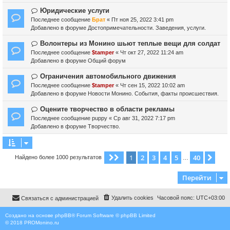
о
о
е
б
е
Н
Юридические услуги
щ
с
о
Последнее сообщение
Брат
«
Пт ноя 25, 2022 3:41 pm
е
о
в
Добавлено в форуме
Достопримечательности. Заведения, услуги.
н
о
о
и
б
е
Н
Волонтеры из Монино шьют теплые вещи для солдат
е
щ
с
о
Последнее сообщение
$tamper
«
Чт окт 27, 2022 11:24 am
е
о
в
Добавлено в форуме
Общий форум
н
о
о
и
б
е
Н
Ограничения автомобильного движения
е
щ
с
о
Последнее сообщение
$tamper
«
Чт сен 15, 2022 10:02 am
е
о
в
Добавлено в форуме
Новости Монино. События, факты происшествия.
н
о
о
и
б
е
Н
Оцените творчество в области рекламы
е
щ
с
о
Последнее сообщение
puppy
«
Ср авг 31, 2022 7:17 pm
е
о
в
Добавлено в форуме
Творчество.
н
о
о
и
б
е
е
щ
с
1
2
3
4
5
40
Страница
1
из
40
Сле
Найдено более 1000 результатов
е
о
…
н
о
и
б
Перейти
е
щ
е
Удалить cookies
Часовой пояс:
UTC+03:00
Связаться с администрацией
н
и
е
Создано на основе
phpBB
® Forum Software © phpBB Limited
© 2018
PROMonino.ru