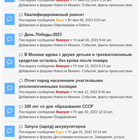
н
о
о
Добавлено в форуме
Новости Монино. События, факты происшествия.
и
б
е
е
щ
с
Н
Квалифицированный ремонт
е
о
о
Последнее сообщение
Брат
«
Вт июн 06, 2023 5:03 am
н
о
в
Добавлено в форуме
Образование и Работа
и
б
о
е
щ
е
Н
День Победы-2023
е
с
о
Последнее сообщение
$tamper
«
Чт май 04, 2023 9:42 am
н
о
в
Добавлено в форуме
Новости Монино. События, факты происшествия.
и
о
о
е
б
е
Н
В Монине вдова с двумя детьми и трехмиллионным
щ
с
о
кредитом осталась без крова после пожара
е
о
в
Последнее сообщение
$tamper
«
Пт янв 13, 2023 9:13 am
н
о
о
Добавлено в форуме
Новости Монино. События, факты происшествия.
и
б
е
е
щ
с
Н
Отчет перед населением участковыми
е
о
о
уполномоченными полиции
н
о
в
Последнее сообщение
$tamper
«
Чт янв 12, 2023 9:46 am
и
б
о
Добавлено в форуме
Новости Монино. События, факты происшествия.
е
щ
е
е
с
Н
100 лет со дня образования СССР
н
о
о
Последнее сообщение
$tamper
«
Пт дек 30, 2022 12:15 pm
и
о
в
Добавлено в форуме
Поздравления
е
б
о
щ
е
Н
Запуск (заряд) аккумуляторов
е
с
о
Последнее сообщение
Брат
«
Чт дек 01, 2022 10:10 am
н
о
в
Добавлено в форуме
Достопримечательности. Заведения, услуги.
и