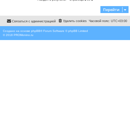
о
б
Перейти
щ
е
н
Удалить cookies
Часовой пояс:
UTC+03:00
Связаться с администрацией
и
е
Создано на основе
phpBB
® Forum Software © phpBB Limited
© 2018
PROMonino.ru