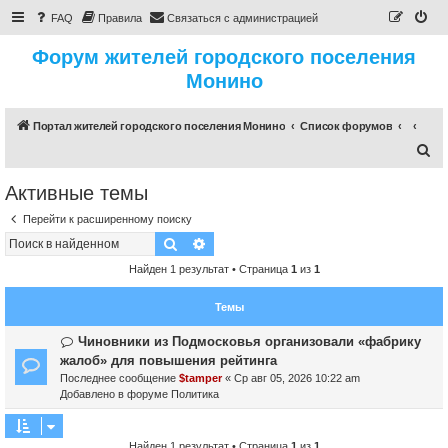
FAQ
Правила
Связаться с администрацией
Форум жителей городского поселения
Монино
Портал жителей городского поселения Монино
Список форумов
П
о
Активные темы
и
Перейти к расширенному поиску
с
Поиск
Расширенный поиск
к
Найден 1 результат • Страница
1
из
1
Темы
Н
Чиновники из Подмосковья организовали «фабрику
о
жалоб» для повышения рейтинга
в
Последнее сообщение
$tamper
«
Ср авг 05, 2026 10:22 am
о
Добавлено в форуме
Политика
е
с
о
Найден 1 результат • Страница
1
из
1