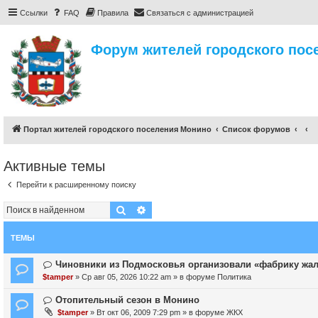
Ссылки
FAQ
Правила
Связаться с администрацией
Форум жителей городского пос
Портал жителей городского поселения Монино
Список форумов
Активные темы
Перейти к расширенному поиску
Поиск
Расширенный поиск
ТЕМЫ
Н
Чиновники из Подмосковья организовали «фабрику жа
о
$tamper
» Ср авг 05, 2026 10:22 am » в форуме
Политика
в
о
Н
Отопительный сезон в Монино
е
о
$tamper
» Вт окт 06, 2009 7:29 pm » в форуме
ЖКХ