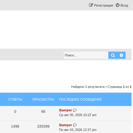
Регистрация
Вход
Поиск
Рас
Найдено 2 результата • Страница
1
из
1
ОТВЕТЫ
ПРОСМОТРЫ
ПОСЛЕДНЕЕ СООБЩЕНИЕ
П
$tamper
О
П
0
66
о
Ср авг 05, 2026 10:22 am
т
р
с
л
П
$tamper
О
П
1496
335599
в
о
е
о
Пн авг 03, 2026 12:37 pm