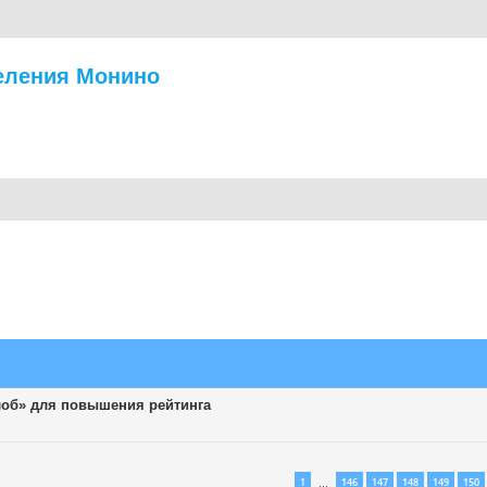
еления Монино
лоб» для повышения рейтинга
1
146
147
148
149
150
…