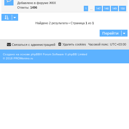
о
в
Добавлено в форуме
ЖКХ
б
о
Ответы:
1496
1
147
148
149
150
…
щ
е
е
с
н
о
Найдено 2 результата • Страница
1
из
1
и
о
е
б
Перейти
щ
е
н
Удалить cookies
Часовой пояс:
UTC+03:00
Связаться с администрацией
и
е
Создано на основе
phpBB
® Forum Software © phpBB Limited
© 2018
PROMonino.ru