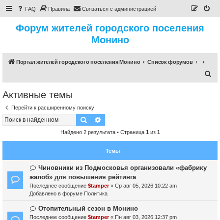
FAQ
Правила
Связаться с администрацией
Форум жителей городского поселения
Монино
Портал жителей городского поселения Монино
Список форумов
П
о
Активные темы
и
Перейти к расширенному поиску
с
Поиск
Расширенный поиск
к
Найдено 2 результата • Страница
1
из
1
Темы
Н
Чиновники из Подмосковья организовали «фабрику
о
жалоб» для повышения рейтинга
в
Последнее сообщение
$tamper
«
Ср авг 05, 2026 10:22 am
о
Добавлено в форуме
Политика
е
с
Н
Отопительный сезон в Монино
о
о
Последнее сообщение
$tamper
«
Пн авг 03, 2026 12:37 pm