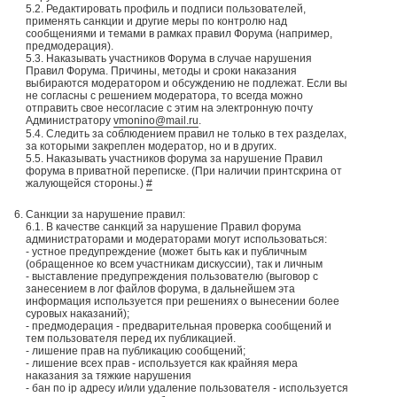
5.2. Редактировать профиль и подписи пользователей,
применять санкции и другие меры по контролю над
сообщениями и темами в рамках правил Форума (например,
предмодерация).
5.3. Наказывать участников Форума в случае нарушения
Правил Форума. Причины, методы и сроки наказания
выбираются модератором и обсуждению не подлежат. Если вы
не согласны с решением модератора, то всегда можно
отправить свое несогласие с этим на электронную почту
Администратору
vmonino@mail.ru
.
5.4. Следить за соблюдением правил не только в тех разделах,
за которыми закреплен модератор, но и в других.
5.5. Наказывать участников форума за нарушение Правил
форума в приватной переписке. (При наличии принтскрина от
жалующейся стороны.)
#
Санкции за нарушение правил:
6.1. В качестве санкций за нарушение Правил форума
администраторами и модераторами могут использоваться:
- устное предупреждение (может быть как и публичным
(обращенное ко всем участникам дискуссии), так и личным
- выставление предупреждения пользователю (выговор с
занесением в лог файлов форума, в дальнейшем эта
информация используется при решениях о вынесении более
суровых наказаний);
- предмодерация - предварительная проверка сообщений и
тем пользователя перед их публикацией.
- лишение прав на публикацию сообщений;
- лишение всех прав - используется как крайняя мера
наказания за тяжкие нарушения
- бан по ip адресу и/или удаление пользователя - используется