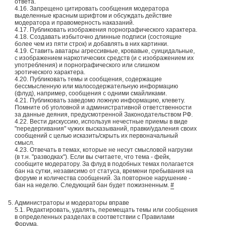
ответа.
4.16. Запрещено цитировать сообщения модератора
выделенные красным шрифтом и обсуждать действие
модератора и правомерность наказаний.
4.17. Публиковать изображения порнографического характера.
4.18. Создавать избыточно длинные подписи (состоящие
более чем из пяти строк) и добавлять в них картинки.
4.19. Ставить аватары агрессивные, кровавые, суицидальные,
с изображением наркотических средств (и с изображением их
употребления) и порнографического или слишком
эротического характера.
4.20. Публиковать темы и сообщения, содержащие
бессмысленную или малосодержательную информацию
(флуд), например, сообщения с одними смайликами.
4.21. Публиковать заведомо ложную информацию, клевету.
Помните об уголовной и административной ответственности
за данные деяния, предусмотренной Законодательством РФ.
4.22. Вести дискуссию, используя нечестные приемы в виде
"передергивания" чужих высказываний, правки/удаления своих
сообщений с целью исказить/скрыть их первоначальный
смысл.
4.23. Отвечать в темах, которые не несут смысловой нагрузки
(в т.н. "разводках"). Если вы считаете, что тема - фейк,
сообщите модератору. За флуд в подобных темах полагается
бан на сутки, независимо от статуса, времени пребывания на
форуме и количества сообщений. За повторное нарушение -
бан на неделю. Следующий бан будет пожизненным.
#
Администраторы и модераторы вправе
5.1. Редактировать, удалять, перемещать темы или сообщения
в определенных разделах в соответствии с Правилами
Форума.