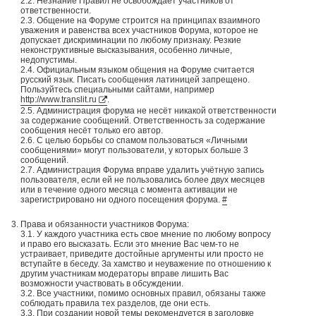
2.2. Незнание Правил не освобождает участников от
ответственности.
2.3. Общение на Форуме строится на принципах взаимного
уважения и равенства всех участников Форума, которое не
допускает дискриминации по любому признаку. Резкие
неконструктивные высказывания, особенно личные,
недопустимы.
2.4. Официальным языком общения на Форуме считается
русский язык. Писать сообщения латиницей запрещено.
Пользуйтесь специальными сайтами, например
http://www.translit.ru
.
2.5. Администрация форума не несёт никакой ответственности
за содержание сообщений. Ответственность за содержание
сообщения несёт только его автор.
2.6. С целью борьбы со спамом пользоваться «Личными
сообщениями» могут пользователи, у которых больше 3
сообщений.
2.7. Администрация Форума вправе удалить учётную запись
пользователя, если ей не пользовались более двух месяцев
или в течение одного месяца с момента активации не
зарегистрировано ни одного посещения форума.
#
Права и обязанности участников Форума:
3.1. У каждого участника есть свое мнение по любому вопросу
и право его высказать. Если это мнение Вас чем-то не
устраивает, приведите достойные аргументы или просто не
вступайте в беседу. За хамство и неуважение по отношению к
другим участникам модераторы вправе лишить Вас
возможности участвовать в обсуждении.
3.2. Все участники, помимо основных правил, обязаны также
соблюдать правила тех разделов, где они есть.
3.3. При создании новой темы рекомендуется в заголовке