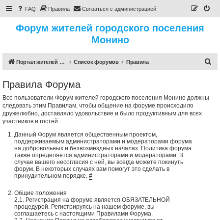
FAQ
Правила
Связаться с администрацией
Форум жителей городского поселения
Монино
П
Портал жителей городского поселения Монино
Список форумов
Правила
о
Правила Форума
и
с
Все пользователи Форум жителей городского поселения Монино должны
следовать этим Правилам, чтобы общение на форуме происходило
к
дружелюбно, доставляло удовольствие и было продуктивным для всех
участников и гостей.
Данный Форум является общественным проектом,
поддерживаемым администраторами и модераторами форума
на добровольных и безвозмездных началах. Политика форума
также определяется администраторами и модераторами. В
случае вашего несогласия с ней, вы всегда можете покинуть
форум. В некоторых случаях вам помогут это сделать в
принудительном порядке.
#
Общие положения
2.1. Регистрация на форуме является ОБЯЗАТЕЛЬНОЙ
процедурой. Регистрируясь на нашем форуме, вы
соглашаетесь с настоящими Правилами Форума.