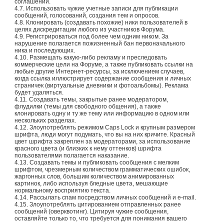
соглашений.
4.7. Использовать чужие учетные записи для публикации
сообщений, голосований, создания тем и опросов.
4.8. Клонировать (создавать похожие) ники пользователей в
целях дискредитации любого из участников Форума.
4.9. Регистрироваться под более чем одним ником. За
нарушение полагается пожизненный бан первоначального
ника и последующих.
4.10. Размещать какую-либо рекламу и преследовать
коммерческие цели на Форуме, а также публиковать ссылки на
любые другие Интернет-ресурсы, за исключением случаев,
когда ссылка иллюстрирует содержание сообщения и личных
страничек (виртуальные дневники и фотоальбомы). Реклама
будет удаляться.
4.11. Создавать темы, закрытые ранее модератором,
флудилки (темы для свободного общения), а также
клонировать одну и ту же тему или информацию в одном или
нескольких разделах.
4.12. Злоупотреблять режимом Caps Lock и крупным размером
шрифта, люди могут подумать, что вы на них кричите. Красный
цвет шрифта закреплен за модераторами, за использование
красного цвета (и близких к нему оттенков) шрифта
пользователями полагается наказание.
4.13. Создавать темы и публиковать сообщения с мелким
шрифтом, чрезмерным количеством грамматических ошибок,
жаргонных слов, большим количеством анимированных
картинок, либо используя бледные цвета, мешающие
нормальному восприятию текста.
4.14. Рассылать спам посредством личных сообщений и e-mail.
4.15. Злоупотреблять цитированием отправленных ранее
сообщений (оверквотинг). Цитируя чужие сообщения,
оставляйте только то, что требуется для понимания вашего