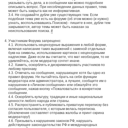
указывать суть дела, а в сообщении как можно подробнее
описывать вопрос. При несоблюдении данных правил, тема
может быть закрыта как не информативная.
3.4. Не создавайте дубли уже существующих тем. Если
подобная тема уже есть на форуме (об этом можно (и нужно)
узнать, воспользовавшись Поиском) - пишите в нее, дубли тем
закрываются, автор темы может быть наказан за
неиспользование поиска.
#
Участникам Форума запрещено:
4.1. Использовать нецензурные выражения в любой форме,
включая написание таких выражений с заменой отдельных
букв на символы, использование картинок с нецензурными
надписями. Даже если вы считаете, что мат необходим, то не
удивляйтесь, если модератор сочтет иначе.
4.2. Хамить, оскорблять и дискриминировать участников по
любому признаку.
4.3. Отвечать на сообщение, нарушающее хотя бы одно из
правил форума. Не пытайтесь брать на себя функции
модератора или администратора, а лучшее, сообщите им о
нарушении в «Личном сообщении» или обжалуйте это
сообщение, нажав кнопку «Пожаловаться» в конкретном
сообщении.
4.4. Оскорблять культуру, традиции и иные национальные
ценности любого народа или страны.
4.5. Распространять и публиковать приватную переписку без
согласия пользователя, с которым велась переписка.
(Исключение составляет отправка жалобы и принт-скрина
модератору!)
4.6. Призывать к нарушению законов РФ, нарушать
действующее законодательство РФ и международных