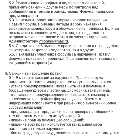
5.2. Редактировать профиль и подписи пользователей,
применять санкции и другие меры по контролю над
сообщениями и темами в рамках правил Форума (например,
предмодерация).
5.3. Наказывать участников Форума в случае нарушения
Правил Форума. Причины, методы и сроки наказания
выбираются модератором и обсуждению не подлежат. Если вы
не согласны с решением модератора, то всегда можно
отправить свое несогласие с этим на электронную почту
Администратору
vmonino@mail.ru
.
5.4. Следить за соблюдением правил не только в тех разделах,
за которыми закреплен модератор, но и в других.
5.5. Наказывать участников форума за нарушение Правил
форума в приватной переписке. (При наличии принтскрина от
жалующейся стороны.)
#
Санкции за нарушение правил:
6.1. В качестве санкций за нарушение Правил форума
администраторами и модераторами могут использоваться:
- устное предупреждение (может быть как и публичным
(обращенное ко всем участникам дискуссии), так и личным
- выставление предупреждения пользователю (выговор с
занесением в лог файлов форума, в дальнейшем эта
информация используется при решениях о вынесении более
суровых наказаний);
- предмодерация - предварительная проверка сообщений и
тем пользователя перед их публикацией.
- лишение прав на публикацию сообщений;
- лишение всех прав - используется как крайняя мера
наказания за тяжкие нарушения
- бан по ip адресу и/или удаление пользователя - используется