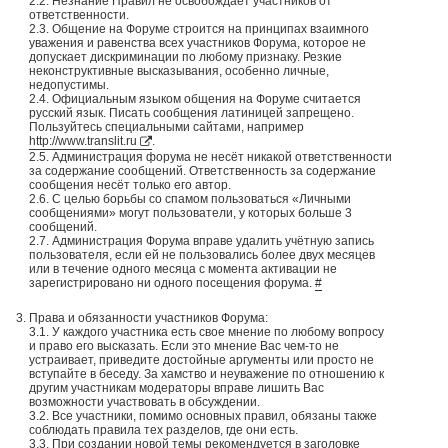
2.2. Незнание Правил не освобождает участников от
ответственности.
2.3. Общение на Форуме строится на принципах взаимного
уважения и равенства всех участников Форума, которое не
допускает дискриминации по любому признаку. Резкие
неконструктивные высказывания, особенно личные,
недопустимы.
2.4. Официальным языком общения на Форуме считается
русский язык. Писать сообщения латиницей запрещено.
Пользуйтесь специальными сайтами, например
http://www.translit.ru
.
2.5. Администрация форума не несёт никакой ответственности
за содержание сообщений. Ответственность за содержание
сообщения несёт только его автор.
2.6. С целью борьбы со спамом пользоваться «Личными
сообщениями» могут пользователи, у которых больше 3
сообщений.
2.7. Администрация Форума вправе удалить учётную запись
пользователя, если ей не пользовались более двух месяцев
или в течение одного месяца с момента активации не
зарегистрировано ни одного посещения форума.
#
Права и обязанности участников Форума:
3.1. У каждого участника есть свое мнение по любому вопросу
и право его высказать. Если это мнение Вас чем-то не
устраивает, приведите достойные аргументы или просто не
вступайте в беседу. За хамство и неуважение по отношению к
другим участникам модераторы вправе лишить Вас
возможности участвовать в обсуждении.
3.2. Все участники, помимо основных правил, обязаны также
соблюдать правила тех разделов, где они есть.
3.3. При создании новой темы рекомендуется в заголовке