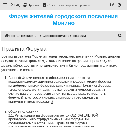
FAQ
Правила
Связаться с администрацией
Форум жителей городского поселения
Монино
П
Портал жителей городского поселения Монино
Список форумов
Правила
о
Правила Форума
и
с
Все пользователи Форум жителей городского поселения Монино должны
следовать этим Правилам, чтобы общение на форуме происходило
к
дружелюбно, доставляло удовольствие и было продуктивным для всех
участников и гостей.
Данный Форум является общественным проектом,
поддерживаемым администраторами и модераторами форума
на добровольных и безвозмездных началах. Политика форума
также определяется администраторами и модераторами. В
случае вашего несогласия с ней, вы всегда можете покинуть
форум. В некоторых случаях вам помогут это сделать в
принудительном порядке.
#
Общие положения
2.1. Регистрация на форуме является ОБЯЗАТЕЛЬНОЙ
процедурой. Регистрируясь на нашем форуме, вы
соглашаетесь с настоящими Правилами Форума.