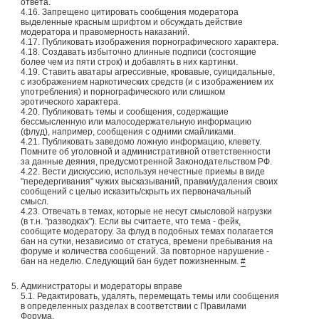
ответа.
4.16. Запрещено цитировать сообщения модератора
выделенные красным шрифтом и обсуждать действие
модератора и правомерность наказаний.
4.17. Публиковать изображения порнографического характера.
4.18. Создавать избыточно длинные подписи (состоящие
более чем из пяти строк) и добавлять в них картинки.
4.19. Ставить аватары агрессивные, кровавые, суицидальные,
с изображением наркотических средств (и с изображением их
употребления) и порнографического или слишком
эротического характера.
4.20. Публиковать темы и сообщения, содержащие
бессмысленную или малосодержательную информацию
(флуд), например, сообщения с одними смайликами.
4.21. Публиковать заведомо ложную информацию, клевету.
Помните об уголовной и административной ответственности
за данные деяния, предусмотренной Законодательством РФ.
4.22. Вести дискуссию, используя нечестные приемы в виде
"передергивания" чужих высказываний, правки/удаления своих
сообщений с целью исказить/скрыть их первоначальный
смысл.
4.23. Отвечать в темах, которые не несут смысловой нагрузки
(в т.н. "разводках"). Если вы считаете, что тема - фейк,
сообщите модератору. За флуд в подобных темах полагается
бан на сутки, независимо от статуса, времени пребывания на
форуме и количества сообщений. За повторное нарушение -
бан на неделю. Следующий бан будет пожизненным.
#
Администраторы и модераторы вправе
5.1. Редактировать, удалять, перемещать темы или сообщения
в определенных разделах в соответствии с Правилами
Форума.