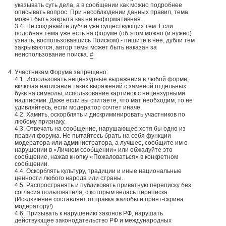
указывать суть дела, а в сообщении как можно подробнее
описывать вопрос. При несоблюдении данных правил, тема
может быть закрыта как не информативная.
3.4. Не создавайте дубли уже существующих тем. Если
подобная тема уже есть на форуме (об этом можно (и нужно)
узнать, воспользовавшись Поиском) - пишите в нее, дубли тем
закрываются, автор темы может быть наказан за
неиспользование поиска.
#
Участникам Форума запрещено:
4.1. Использовать нецензурные выражения в любой форме,
включая написание таких выражений с заменой отдельных
букв на символы, использование картинок с нецензурными
надписями. Даже если вы считаете, что мат необходим, то не
удивляйтесь, если модератор сочтет иначе.
4.2. Хамить, оскорблять и дискриминировать участников по
любому признаку.
4.3. Отвечать на сообщение, нарушающее хотя бы одно из
правил форума. Не пытайтесь брать на себя функции
модератора или администратора, а лучшее, сообщите им о
нарушении в «Личном сообщении» или обжалуйте это
сообщение, нажав кнопку «Пожаловаться» в конкретном
сообщении.
4.4. Оскорблять культуру, традиции и иные национальные
ценности любого народа или страны.
4.5. Распространять и публиковать приватную переписку без
согласия пользователя, с которым велась переписка.
(Исключение составляет отправка жалобы и принт-скрина
модератору!)
4.6. Призывать к нарушению законов РФ, нарушать
действующее законодательство РФ и международных