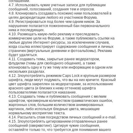
соглашений.
4.7. Использовать чужие учетные записи для публикации
сообщений, голосований, создания тем и опросов.
4.8. Клонировать (создавать похожие) ники пользователей в
целях дискредитации любого из участников Форума.
4.9. Регистрироваться под более чем одним ником. За
нарушение полагается пожизненный бан первоначального
ника и последующих.
4.10. Размещать какую-либо рекламу и преследовать
коммерческие цели на Форуме, а также публиковать ссылки на
любые другие Интернет-ресурсы, за исключением случаев,
когда ссылка иллюстрирует содержание сообщения и личных
страничек (виртуальные дневники и фотоальбомы). Реклама
будет удаляться.
4.11. Создавать темы, закрытые ранее модератором,
флудилки (темы для свободного общения), а также
клонировать одну и ту же тему или информацию в одном или
нескольких разделах.
4.12. Злоупотреблять режимом Caps Lock и крупным размером
шрифта, люди могут подумать, что вы на них кричите. Красный
цвет шрифта закреплен за модераторами, за использование
красного цвета (и близких к нему оттенков) шрифта
пользователями полагается наказание.
4.13. Создавать темы и публиковать сообщения с мелким
шрифтом, чрезмерным количеством грамматических ошибок,
жаргонных слов, большим количеством анимированных
картинок, либо используя бледные цвета, мешающие
нормальному восприятию текста.
4.14. Рассылать спам посредством личных сообщений и e-mail.
4.15. Злоупотреблять цитированием отправленных ранее
сообщений (оверквотинг). Цитируя чужие сообщения,
оставляйте только то, что требуется для понимания вашего