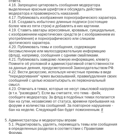
ответа.
4.16. Запрещено цитировать сообщения модератора
выделенные красным шрифтом и обсуждать действие
модератора и правомерность наказаний.
4.17. Публиковать изображения порнографического характера.
4.18. Создавать избыточно длинные подписи (состоящие
более чем из пяти строк) и добавлять в них картинки.
4.19. Ставить аватары агрессивные, кровавые, суицидальные,
с изображением наркотических средств (и с изображением их
употребления) и порнографического или слишком
эротического характера.
4.20. Публиковать темы и сообщения, содержащие
бессмысленную или малосодержательную информацию
(флуд), например, сообщения с одними смайликами.
4.21. Публиковать заведомо ложную информацию, клевету.
Помните об уголовной и административной ответственности
за данные деяния, предусмотренной Законодательством РФ.
4.22. Вести дискуссию, используя нечестные приемы в виде
"передергивания" чужих высказываний, правки/удаления своих
сообщений с целью исказить/скрыть их первоначальный
смысл.
4.23. Отвечать в темах, которые не несут смысловой нагрузки
(в т.н. "разводках"). Если вы считаете, что тема - фейк,
сообщите модератору. За флуд в подобных темах полагается
бан на сутки, независимо от статуса, времени пребывания на
форуме и количества сообщений. За повторное нарушение -
бан на неделю. Следующий бан будет пожизненным.
#
Администраторы и модераторы вправе
5.1. Редактировать, удалять, перемещать темы или сообщения
в определенных разделах в соответствии с Правилами
Форума.