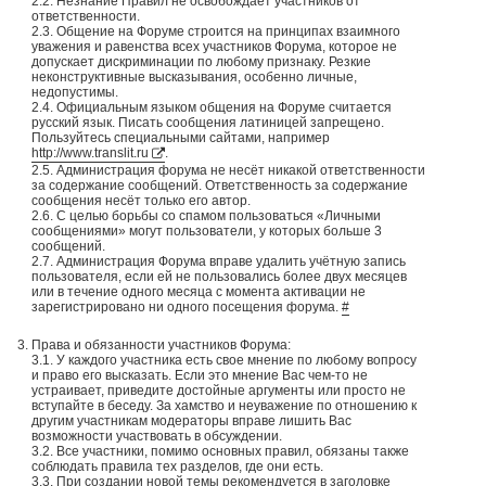
2.2. Незнание Правил не освобождает участников от
ответственности.
2.3. Общение на Форуме строится на принципах взаимного
уважения и равенства всех участников Форума, которое не
допускает дискриминации по любому признаку. Резкие
неконструктивные высказывания, особенно личные,
недопустимы.
2.4. Официальным языком общения на Форуме считается
русский язык. Писать сообщения латиницей запрещено.
Пользуйтесь специальными сайтами, например
http://www.translit.ru
.
2.5. Администрация форума не несёт никакой ответственности
за содержание сообщений. Ответственность за содержание
сообщения несёт только его автор.
2.6. С целью борьбы со спамом пользоваться «Личными
сообщениями» могут пользователи, у которых больше 3
сообщений.
2.7. Администрация Форума вправе удалить учётную запись
пользователя, если ей не пользовались более двух месяцев
или в течение одного месяца с момента активации не
зарегистрировано ни одного посещения форума.
#
Права и обязанности участников Форума:
3.1. У каждого участника есть свое мнение по любому вопросу
и право его высказать. Если это мнение Вас чем-то не
устраивает, приведите достойные аргументы или просто не
вступайте в беседу. За хамство и неуважение по отношению к
другим участникам модераторы вправе лишить Вас
возможности участвовать в обсуждении.
3.2. Все участники, помимо основных правил, обязаны также
соблюдать правила тех разделов, где они есть.
3.3. При создании новой темы рекомендуется в заголовке