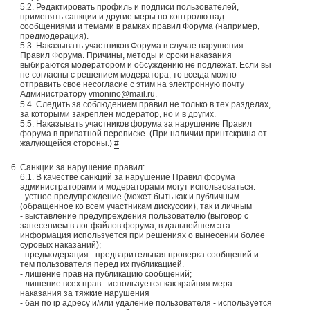
5.2. Редактировать профиль и подписи пользователей,
применять санкции и другие меры по контролю над
сообщениями и темами в рамках правил Форума (например,
предмодерация).
5.3. Наказывать участников Форума в случае нарушения
Правил Форума. Причины, методы и сроки наказания
выбираются модератором и обсуждению не подлежат. Если вы
не согласны с решением модератора, то всегда можно
отправить свое несогласие с этим на электронную почту
Администратору
vmonino@mail.ru
.
5.4. Следить за соблюдением правил не только в тех разделах,
за которыми закреплен модератор, но и в других.
5.5. Наказывать участников форума за нарушение Правил
форума в приватной переписке. (При наличии принтскрина от
жалующейся стороны.)
#
Санкции за нарушение правил:
6.1. В качестве санкций за нарушение Правил форума
администраторами и модераторами могут использоваться:
- устное предупреждение (может быть как и публичным
(обращенное ко всем участникам дискуссии), так и личным
- выставление предупреждения пользователю (выговор с
занесением в лог файлов форума, в дальнейшем эта
информация используется при решениях о вынесении более
суровых наказаний);
- предмодерация - предварительная проверка сообщений и
тем пользователя перед их публикацией.
- лишение прав на публикацию сообщений;
- лишение всех прав - используется как крайняя мера
наказания за тяжкие нарушения
- бан по ip адресу и/или удаление пользователя - используется