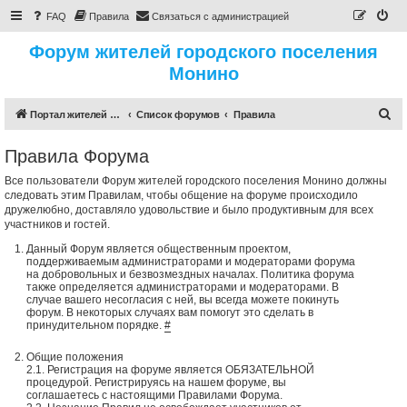
FAQ
Правила
Связаться с администрацией
Форум жителей городского поселения
Монино
П
Портал жителей городского поселения Монино
Список форумов
Правила
о
Правила Форума
и
с
Все пользователи Форум жителей городского поселения Монино должны
следовать этим Правилам, чтобы общение на форуме происходило
к
дружелюбно, доставляло удовольствие и было продуктивным для всех
участников и гостей.
Данный Форум является общественным проектом,
поддерживаемым администраторами и модераторами форума
на добровольных и безвозмездных началах. Политика форума
также определяется администраторами и модераторами. В
случае вашего несогласия с ней, вы всегда можете покинуть
форум. В некоторых случаях вам помогут это сделать в
принудительном порядке.
#
Общие положения
2.1. Регистрация на форуме является ОБЯЗАТЕЛЬНОЙ
процедурой. Регистрируясь на нашем форуме, вы
соглашаетесь с настоящими Правилами Форума.