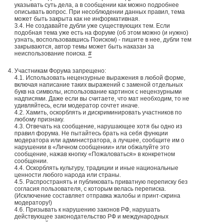
указывать суть дела, а в сообщении как можно подробнее
описывать вопрос. При несоблюдении данных правил, тема
может быть закрыта как не информативная.
3.4. Не создавайте дубли уже существующих тем. Если
подобная тема уже есть на форуме (об этом можно (и нужно)
узнать, воспользовавшись Поиском) - пишите в нее, дубли тем
закрываются, автор темы может быть наказан за
неиспользование поиска.
#
Участникам Форума запрещено:
4.1. Использовать нецензурные выражения в любой форме,
включая написание таких выражений с заменой отдельных
букв на символы, использование картинок с нецензурными
надписями. Даже если вы считаете, что мат необходим, то не
удивляйтесь, если модератор сочтет иначе.
4.2. Хамить, оскорблять и дискриминировать участников по
любому признаку.
4.3. Отвечать на сообщение, нарушающее хотя бы одно из
правил форума. Не пытайтесь брать на себя функции
модератора или администратора, а лучшее, сообщите им о
нарушении в «Личном сообщении» или обжалуйте это
сообщение, нажав кнопку «Пожаловаться» в конкретном
сообщении.
4.4. Оскорблять культуру, традиции и иные национальные
ценности любого народа или страны.
4.5. Распространять и публиковать приватную переписку без
согласия пользователя, с которым велась переписка.
(Исключение составляет отправка жалобы и принт-скрина
модератору!)
4.6. Призывать к нарушению законов РФ, нарушать
действующее законодательство РФ и международных