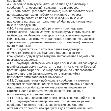
соглашений.
4.7. Использовать чужие учетные записи для публикации
сообщений, голосований, создания тем и опросов.
4.8. Клонировать (создавать похожие) ники пользователей в
целях дискредитации любого из участников Форума.
4.9. Регистрироваться под более чем одним ником. За
нарушение полагается пожизненный бан первоначального
ника и последующих.
4.10. Размещать какую-либо рекламу и преследовать
коммерческие цели на Форуме, а также публиковать ссылки на
любые другие Интернет-ресурсы, за исключением случаев,
когда ссылка иллюстрирует содержание сообщения и личных
страничек (виртуальные дневники и фотоальбомы). Реклама
будет удаляться.
4.11. Создавать темы, закрытые ранее модератором,
флудилки (темы для свободного общения), а также
клонировать одну и ту же тему или информацию в одном или
нескольких разделах.
4.12. Злоупотреблять режимом Caps Lock и крупным размером
шрифта, люди могут подумать, что вы на них кричите. Красный
цвет шрифта закреплен за модераторами, за использование
красного цвета (и близких к нему оттенков) шрифта
пользователями полагается наказание.
4.13. Создавать темы и публиковать сообщения с мелким
шрифтом, чрезмерным количеством грамматических ошибок,
жаргонных слов, большим количеством анимированных
картинок, либо используя бледные цвета, мешающие
нормальному восприятию текста.
4.14. Рассылать спам посредством личных сообщений и e-mail.
4.15. Злоупотреблять цитированием отправленных ранее
сообщений (оверквотинг). Цитируя чужие сообщения,
оставляйте только то, что требуется для понимания вашего