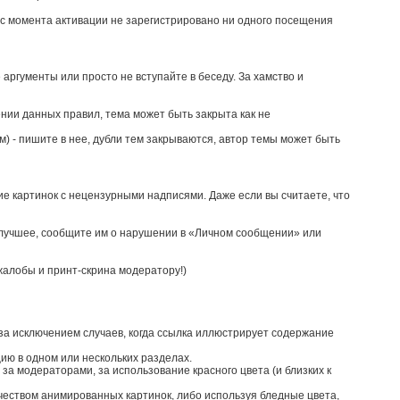
а с момента активации не зарегистрировано ни одного посещения
 аргументы или просто не вступайте в беседу. За хамство и
ении данных правил, тема может быть закрыта как не
м) - пишите в нее, дубли тем закрываются, автор темы может быть
е картинок с нецензурными надписями. Даже если вы считаете, что
 лучшее, сообщите им о нарушении в «Личном сообщении» или
жалобы и принт-скрина модератору!)
 за исключением случаев, когда ссылка иллюстрирует содержание
ию в одном или нескольких разделах.
за модераторами, за использование красного цвета (и близких к
чеством анимированных картинок, либо используя бледные цвета,