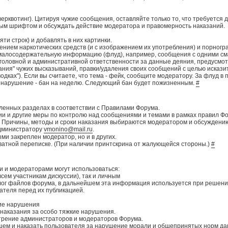
рквотинг). Цитируя чужие сообщения, оставляйте только то, что требуется 
ым шрифтом и обсуждать действие модератора и правомерность наказаний.
ти строк) и добавлять в них картинки.
жением наркотических средств (и с изображением их употребления) и порногр
 малосодержательную информацию (флуд), например, сообщения с одними см
уголовной и административной ответственности за данные деяния, предусмо
вания" чужих высказываний, правки/удаления своих сообщений с целью искази
зводках"). Если вы считаете, что тема - фейк, сообщите модератору. За флуд в
 нарушение - бан на неделю. Следующий бан будет пожизненным.
#
еленных разделах в соответствии с Правилами Форума.
ции и другие меры по контролю над сообщениями и темами в рамках правил Ф
. Причины, методы и сроки наказания выбираются модератором и обсуждению
Администратору
vmonino@mail.ru
.
ыми закреплен модератор, но и в других.
ватной переписке. (При наличии принтскрина от жалующейся стороны.)
#
и и модераторами могут использоваться:
сем участникам дискуссии), так и личным
лог файлов форума, в дальнейшем эта информация используется при решени
ателя перед их публикацией.
кие нарушения
а наказания за особо тяжкие нарушения.
мотрение администраторов и модераторов Форума.
йшем и наказать пользователя за нарушение морали и общепринятых норм да