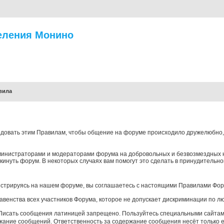
еления Монино
вила
довать этим Правилам, чтобы общение на форуме происходило дружелюбно, д
инистраторами и модераторами форума на добровольных и безвозмездных 
окинуть форум. В некоторых случаях вам помогут это сделать в принудительн
истрируясь на нашем форуме, вы соглашаетесь с настоящими Правилами Фор
авенства всех участников Форума, которое не допускает дискриминации по л
 Писать сообщения латиницей запрещено. Пользуйтесь специальными сайта
жание сообщений. Ответственность за содержание сообщения несёт только е