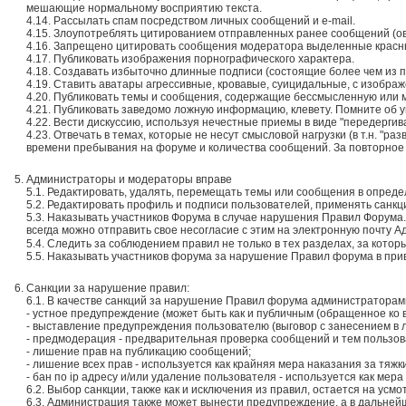
мешающие нормальному восприятию текста.
4.14. Рассылать спам посредством личных сообщений и e-mail.
4.15. Злоупотреблять цитированием отправленных ранее сообщений (ове
4.16. Запрещено цитировать сообщения модератора выделенные красн
4.17. Публиковать изображения порнографического характера.
4.18. Создавать избыточно длинные подписи (состоящие более чем из пя
4.19. Ставить аватары агрессивные, кровавые, суицидальные, с изобра
4.20. Публиковать темы и сообщения, содержащие бессмысленную или
4.21. Публиковать заведомо ложную информацию, клевету. Помните об 
4.22. Вести дискуссию, используя нечестные приемы в виде "передерги
4.23. Отвечать в темах, которые не несут смысловой нагрузки (в т.н. "ра
времени пребывания на форуме и количества сообщений. За повторное
Администраторы и модераторы вправе
5.1. Редактировать, удалять, перемещать темы или сообщения в опред
5.2. Редактировать профиль и подписи пользователей, применять санк
5.3. Наказывать участников Форума в случае нарушения Правил Форума
всегда можно отправить свое несогласие с этим на электронную почту 
5.4. Следить за соблюдением правил не только в тех разделах, за котор
5.5. Наказывать участников форума за нарушение Правил форума в при
Санкции за нарушение правил:
6.1. В качестве санкций за нарушение Правил форума администраторам
- устное предупреждение (может быть как и публичным (обращенное ко в
- выставление предупреждения пользователю (выговор с занесением в 
- предмодерация - предварительная проверка сообщений и тем пользов
- лишение прав на публикацию сообщений;
- лишение всех прав - используется как крайняя мера наказания за тяж
- бан по ip адресу и/или удаление пользователя - используется как мер
6.2. Выбор санкции, также как и исключения из правил, остается на ус
6.3. Администрация также может вынести предупреждение, а в дальне