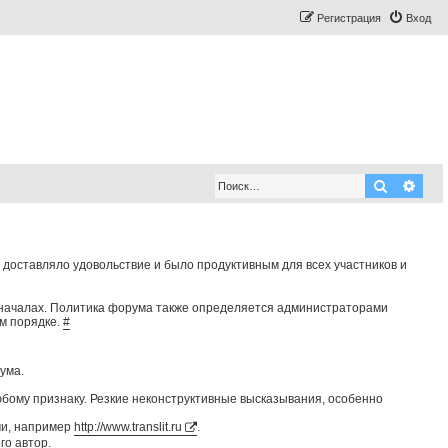
Регистрация
Вход
Поиск
Рас
оставляло удовольствие и было продуктивным для всех участников и
началах. Политика форума также определяется администраторами
ом порядке.
#
ума.
юбому признаку. Резкие неконструктивные высказывания, особенно
ми, например
http://www.translit.ru
.
го автор.