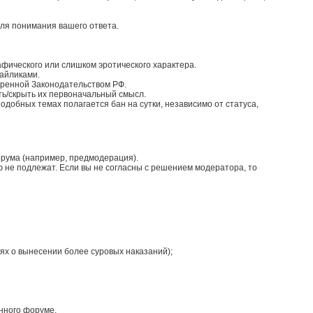
для понимания вашего ответа.
афического или слишком эротического характера.
айликами.
тренной Законодательством РФ.
ть/скрыть их первоначальный смысл.
 подобных темах полагается бан на сутки, независимо от статуса,
орума (например, предмодерация).
 не подлежат. Если вы не согласны с решением модератора, то
ях о вынесении более суровых наказаний);
нного форуме.