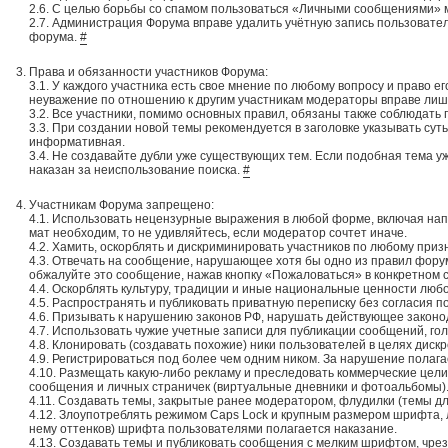
2.6. С целью борьбы со спамом пользоваться «Личными сообщениями» м
2.7. Администрация Форума вправе удалить учётную запись пользовател
форума.
#
Права и обязанности участников Форума:
3.1. У каждого участника есть свое мнение по любому вопросу и право е
неуважение по отношению к другим участникам модераторы вправе лиши
3.2. Все участники, помимо основных правил, обязаны также соблюдать п
3.3. При создании новой темы рекомендуется в заголовке указывать сут
информативная.
3.4. Не создавайте дубли уже существующих тем. Если подобная тема уж
наказан за неиспользование поиска.
#
Участникам Форума запрещено:
4.1. Использовать нецензурные выражения в любой форме, включая нап
мат необходим, то не удивляйтесь, если модератор сочтет иначе.
4.2. Хамить, оскорблять и дискриминировать участников по любому призн
4.3. Отвечать на сообщение, нарушающее хотя бы одно из правил фору
обжалуйте это сообщение, нажав кнопку «Пожаловаться» в конкретном 
4.4. Оскорблять культуру, традиции и иные национальные ценности люб
4.5. Распространять и публиковать приватную переписку без согласия п
4.6. Призывать к нарушению законов РФ, нарушать действующее закон
4.7. Использовать чужие учетные записи для публикации сообщений, гол
4.8. Клонировать (создавать похожие) ники пользователей в целях диск
4.9. Регистрироваться под более чем одним ником. За нарушение пола
4.10. Размещать какую-либо рекламу и преследовать коммерческие цели
сообщения и личных страничек (виртуальные дневники и фотоальбомы).
4.11. Создавать темы, закрытые ранее модератором, флудилки (темы дл
4.12. Злоупотреблять режимом Caps Lock и крупным размером шрифта, лю
нему оттенков) шрифта пользователями полагается наказание.
4.13. Создавать темы и публиковать сообщения с мелким шрифтом, чре