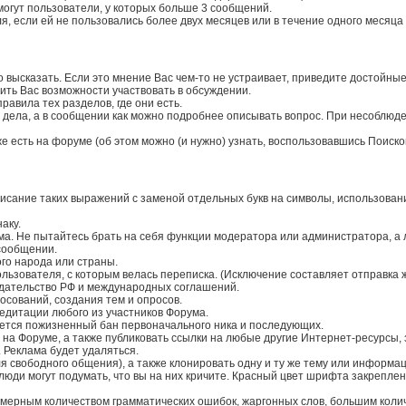
огут пользователи, у которых больше 3 сообщений.
я, если ей не пользовались более двух месяцев или в течение одного месяц
го высказать. Если это мнение Вас чем-то не устраивает, приведите достойные
ть Вас возможности участвовать в обсуждении.
равила тех разделов, где они есть.
ь дела, а в сообщении как можно подробнее описывать вопрос. При несоблюд
е есть на форуме (об этом можно (и нужно) узнать, воспользовавшись Поиско
исание таких выражений с заменой отдельных букв на символы, использовани
аку.
ма. Не пытайтесь брать на себя функции модератора или администратора, а
сообщении.
ого народа или страны.
ользователя, с которым велась переписка. (Исключение составляет отправка 
одательство РФ и международных соглашений.
осований, создания тем и опросов.
редитации любого из участников Форума.
гается пожизненный бан первоначального ника и последующих.
 на Форуме, а также публиковать ссылки на любые другие Интернет-ресурсы,
 Реклама будет удаляться.
я свободного общения), а также клонировать одну и ту же тему или информац
ди могут подумать, что вы на них кричите. Красный цвет шрифта закреплен 
змерным количеством грамматических ошибок, жаргонных слов, большим коли