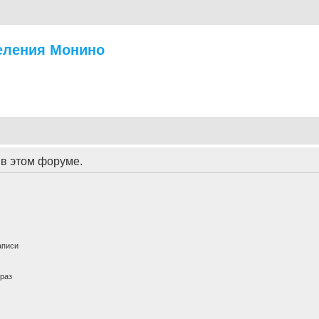
еления Монино
 в этом форуме.
аписи
раз