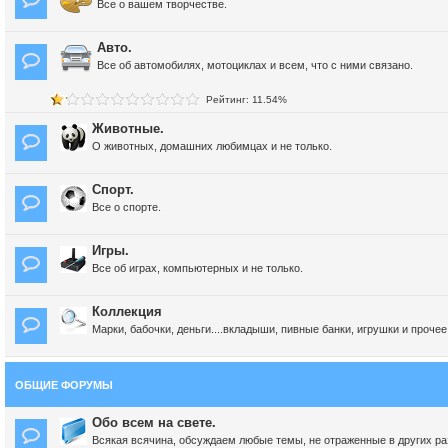
Все о вашем творчестве.
Авто.
Все об автомобилях, мотоциклах и всем, что с ними связано.
Рейтинг: 11.54%
Животные.
О животных, домашних любимцах и не только.
Спорт.
Все о спорте.
Игры.
Все об играх, компьютерных и не только.
Коллекция
Марки, бабочки, деньги....вкладыши, пивные банки, игрушки и прочее
ОБЩИЕ ФОРУМЫ
Обо всем на свете.
Всякая всячина, обсуждаем любые темы, не отраженные в других раз