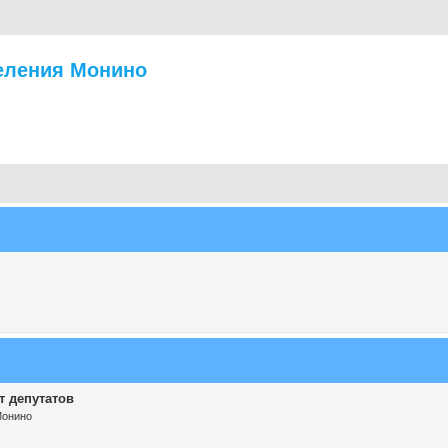
еления Монино
т депутатов
Монино