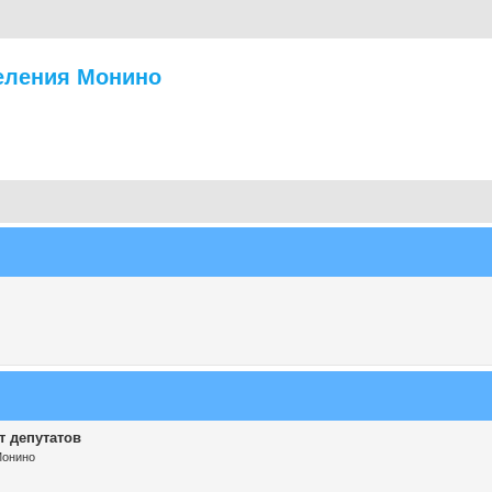
еления Монино
т депутатов
Монино