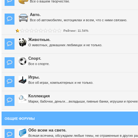
Все о вашем творчестве.
Авто.
Все об автомобилях, мотоциклах и всем, что с ними связано.
Рейтинг: 11.54%
Животные.
О животных, домашних любимцах и не только.
Спорт.
Все о спорте.
Игры.
Все об играх, компьютерных и не только.
Коллекция
Марки, бабочки, деньги....вкладыши, пивные банки, игрушки и прочее
ОБЩИЕ ФОРУМЫ
Обо всем на свете.
Всякая всячина, обсуждаем любые темы, не отраженные в других раз