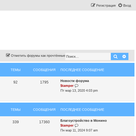
Регистрация
Вход
Поиск
Рас
Отметить форумы как прочтённые
ТЕМЫ
СООБЩЕНИЯ
ПОСЛЕДНЕЕ СООБЩЕНИЕ
П
Новости форума
Т
С
92
1795
о
П
$tamper
е
о
с
е
Пт мар 13, 2020 4:03 pm
л
р
м
о
е
е
д
й
ы
б
ТЕМЫ
СООБЩЕНИЯ
н
ПОСЛЕДНЕЕ СООБЩЕНИЕ
т
щ
е
и
е
к
П
Благоустройство в Монино
е
Т
С
339
17360
с
п
о
П
$tamper
н
о
о
е
о
с
е
Пн мар 11, 2024 9:07 am
о
с
л
р