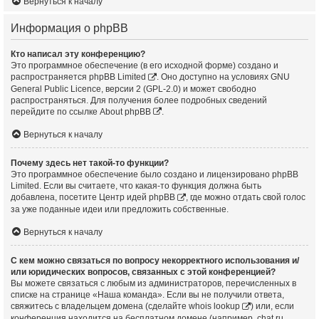
Вернуться к началу
Информация о phpBB
Кто написал эту конференцию?
Это программное обеспечение (в его исходной форме) создано и
распространяется
phpBB Limited
. Оно доступно на условиях GNU
General Public Licence, версии 2 (GPL-2.0) и может свободно
распространяться. Для получения более подробных сведений
перейдите по ссылке
About phpBB
.
Вернуться к началу
Почему здесь нет такой-то функции?
Это программное обеспечение было создано и лицензировано phpBB
Limited. Если вы считаете, что какая-то функция должна быть
добавлена, посетите
Центр идей phpBB
, где можно отдать свой голос
за уже поданные идеи или предложить собственные.
Вернуться к началу
С кем можно связаться по вопросу некорректного использования и/
или юридических вопросов, связанных с этой конференцией?
Вы можете связаться с любым из администраторов, перечисленных в
списке на странице «Наша команда». Если вы не получили ответа,
свяжитесь с владельцем домена (сделайте
whois lookup
) или, если
конференция находится на бесплатном домене (например, chat.ru,