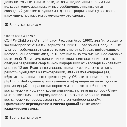
дополнительные возможности, которые недоступны анонимным
пользователям: аватары, личные сообщения, отправка email-
сообщений, участие в группах и т. д. Регистрация займёт у вас всего
пару минут, поэтому мы рекомендуем это сделать.
Вернуться к началу
Что такое COPPA?
COPPA (Children’s Online Privacy Protection Act of 1998), или Акт о защите
частных прав ребёнка в интернете от 1998 г. — это закон Соединённых
Штатов, требующий от сайтов, которые могут собирать информацию от
несовершеннолетних младше 13 лет, иметь на это письменное согласие
родителей. Допустимо наличие иного вида подтверждения того, что
опекуны разрешают сбор личной информации от несовершеннолетних
младше 13 лет. Если вы не уверены, применимо ли это к вам, как к
регистрирующемуся на конференции, или к самой конференции,
обратитесь за помощью к юрисконсульту. Обратите внимание, что
phpBB Limited администрация данной конференции не может давать
рекомендаций по правовым вопросам и не является объектом
юридических отношений, кроме указанных в ответе на вопрос «С кем
можно связаться по вопросу некорректного использования и/или
юридических вопросов, связанных с этой конференцией?».
Примечание переводчика: в России данный акт не имеет
юридической силы.
.
Вернуться к началу