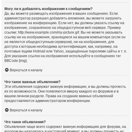
Могу ли я добавлять изображения к сообщениям?
Да, вы можете размещать изображения в ваших сообщениях. Если
администратор разрешил добавлять вложения, вы можете загрузить
изображение на конференцию. Если нет, вы должны указать ссылку на
изображение, сохранённое на общедоступном веб-сервере. Пример
ссылки: http://www.example.com/my-picture.gif. Вы не можете указывать
ссылку ни на изображения, хранящиеся на вашем компьютере (если он
не является общедоступным сервером), ни на изображения, для
доступа к которым необходима аутентификация, как, например, на
почтовые ящики Hotmail или Yahoo, защищённые паролями сайты и т. п.
Для указания ссылок на изображения используйте в сообщениях тег
BBCode [img].
Вернуться к началу
Что такое важные объявления?
Эти объявления содержат важную информацию, и вы должны прочесть
их по возможности. Они появляются вверху каждого из форумов и в
вашем личном разделе. Права на создание важных объявлений
предоставляются администратором конференции.
Вернуться к началу
Что такое объявления?
Объявления чаще всего содержат важную информацию для форума, на
котором вы находитесь в настоящий момент, и вы должны прочесть их