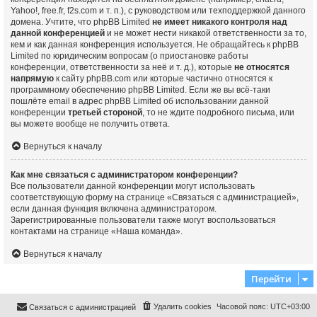
Yahoo!, free.fr, f2s.com и т. п.), с руководством или техподдержкой данного
домена. Учтите, что phpBB Limited
не имеет никакого контроля над
данной конференцией
и не может нести никакой ответственности за то,
кем и как данная конференция используется. Не обращайтесь к phpBB
Limited по юридическим вопросам (о приостановке работы
конференции, ответственности за неё и т. д.), которые
не относятся
напрямую
к сайту phpBB.com или которые частично относятся к
программному обеспечению phpBB Limited. Если же вы всё-таки
пошлёте email в адрес phpBB Limited об использовании данной
конференции
третьей стороной
, то не ждите подробного письма, или
вы можете вообще не получить ответа.
Вернуться к началу
Как мне связаться с администратором конференции?
Все пользователи данной конференции могут использовать
соответствующую форму на странице «Связаться с администрацией»,
если данная функция включена администратором.
Зарегистрированные пользователи также могут воспользоваться
контактами на странице «Наша команда».
Вернуться к началу
Перейти
Удалить cookies
Часовой пояс:
UTC+03:00
Связаться с администрацией