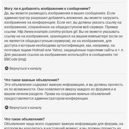
Могу ли я добавлять изображения к сообщениям?
Да, вы можете размещать изображения в ваших сообщениях. Если
администратор разрешил добавлять вложения, вы можете загрузить
изображение на конференцию. Если нет, вы должны указать ссылку на
изображение, сохранённое на общедоступном веб-сервере. Пример
ссылки: http://www.example.com/my-picture.gif. Вы не можете указывать
ссылку ни на изображения, хранящиеся на вашем компьютере (если он
не является общедоступным сервером), ни на изображения, для
доступа к которым необходима аутентификация, как, например, на
почтовые ящики Hotmail или Yahoo, защищённые паролями сайты и т. п.
Для указания ссылок на изображения используйте в сообщениях тег
BBCode [img].
Вернуться к началу
Что такое важные объявления?
Эти объявления содержат важную информацию, и вы должны прочесть
их по возможности. Они появляются вверху каждого из форумов и в
вашем личном разделе. Права на создание важных объявлений
предоставляются администратором конференции.
Вернуться к началу
Что такое объявления?
Объявления чаще всего содержат важную информацию для форума, на
котором вы находитесь в настоящий момент, и вы должны прочесть их