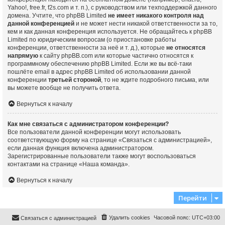
Yahoo!, free.fr, f2s.com и т. п.), с руководством или техподдержкой данного
домена. Учтите, что phpBB Limited
не имеет никакого контроля над
данной конференцией
и не может нести никакой ответственности за то,
кем и как данная конференция используется. Не обращайтесь к phpBB
Limited по юридическим вопросам (о приостановке работы
конференции, ответственности за неё и т. д.), которые
не относятся
напрямую
к сайту phpBB.com или которые частично относятся к
программному обеспечению phpBB Limited. Если же вы всё-таки
пошлёте email в адрес phpBB Limited об использовании данной
конференции
третьей стороной
, то не ждите подробного письма, или
вы можете вообще не получить ответа.
Вернуться к началу
Как мне связаться с администратором конференции?
Все пользователи данной конференции могут использовать
соответствующую форму на странице «Связаться с администрацией»,
если данная функция включена администратором.
Зарегистрированные пользователи также могут воспользоваться
контактами на странице «Наша команда».
Вернуться к началу
Перейти
Удалить cookies
Часовой пояс:
UTC+03:00
Связаться с администрацией