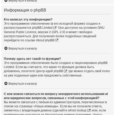
Вернуться к началу
Информация о phpBB
Кто написал эту конференцию?
Это программное обеспечение (в его исходной форме) создано и
распространяется
phpBB Limited
. Оно доступно на условиях GNU
General Public Licence, версии 2 (GPL-2.0) и может свободно
распространяться. Для получения более подробных сведений
перейдите по ссылке
About phpBB
.
Вернуться к началу
Почему здесь нет такой-то функции?
Это программное обеспечение было создано и лицензировано phpBB
Limited. Если вы считаете, что какая-то функция должна быть
добавлена, посетите
Центр идей phpBB
, где можно отдать свой голос
за уже поданные идеи или предложить собственные.
Вернуться к началу
С кем можно связаться по вопросу некорректного использования и/
или юридических вопросов, связанных с этой конференцией?
Вы можете связаться с любым из администраторов, перечисленных в
списке на странице «Наша команда». Если вы не получили ответа,
свяжитесь с владельцем домена (сделайте
whois lookup
) или, если
конференция находится на бесплатном домене (например, chat.ru,