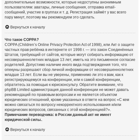
дополнительные возможности, которые недоступны анонимным
пользователям: аватары, личные сообщения, отправка email-
сообщений, участие в группах и т. д. Регистрация займёт у вас всего
пару минут, поэтому мы рекомендуем это сделать.
Вернуться к началу
Что такое COPPA?
COPPA (Children’s Online Privacy Protection Act of 1998), или Акт о защите
частных прав ребёнка в интернете от 1998 г. — это закон Соединённых
Штатов, требующий от сайтов, которые могут собирать информацию от
несовершеннолетних младше 13 лет, иметь на это письменное согласие
родителей. Допустимо наличие иного вида подтверждения того, что
опекуны разрешают сбор личной информации от несовершеннолетних
младше 13 лет. Если вы не уверены, применимо ли это к вам, как к
регистрирующемуся на конференции, или к самой конференции,
обратитесь за помощью к юрисконсульту. Обратите внимание, что
phpBB Limited администрация данной конференции не может давать
рекомендаций по правовым вопросам и не является объектом
юридических отношений, кроме указанных в ответе на вопрос «С кем
можно связаться по вопросу некорректного использования и/или
юридических вопросов, связанных с этой конференцией?».
Примечание переводчика: в России данный акт не имеет
юридической силы.
.
Вернуться к началу