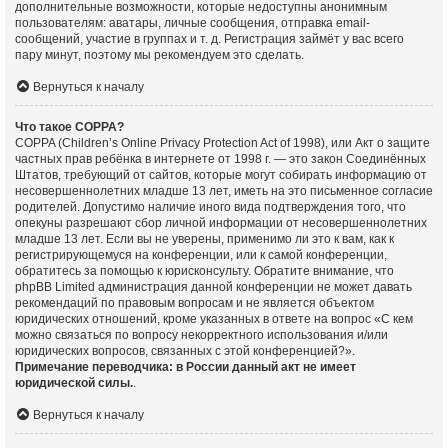
дополнительные возможности, которые недоступны анонимным
пользователям: аватары, личные сообщения, отправка email-
сообщений, участие в группах и т. д. Регистрация займёт у вас всего
пару минут, поэтому мы рекомендуем это сделать.
Вернуться к началу
Что такое COPPA?
COPPA (Children’s Online Privacy Protection Act of 1998), или Акт о защите
частных прав ребёнка в интернете от 1998 г. — это закон Соединённых
Штатов, требующий от сайтов, которые могут собирать информацию от
несовершеннолетних младше 13 лет, иметь на это письменное согласие
родителей. Допустимо наличие иного вида подтверждения того, что
опекуны разрешают сбор личной информации от несовершеннолетних
младше 13 лет. Если вы не уверены, применимо ли это к вам, как к
регистрирующемуся на конференции, или к самой конференции,
обратитесь за помощью к юрисконсульту. Обратите внимание, что
phpBB Limited администрация данной конференции не может давать
рекомендаций по правовым вопросам и не является объектом
юридических отношений, кроме указанных в ответе на вопрос «С кем
можно связаться по вопросу некорректного использования и/или
юридических вопросов, связанных с этой конференцией?».
Примечание переводчика: в России данный акт не имеет
юридической силы.
.
Вернуться к началу