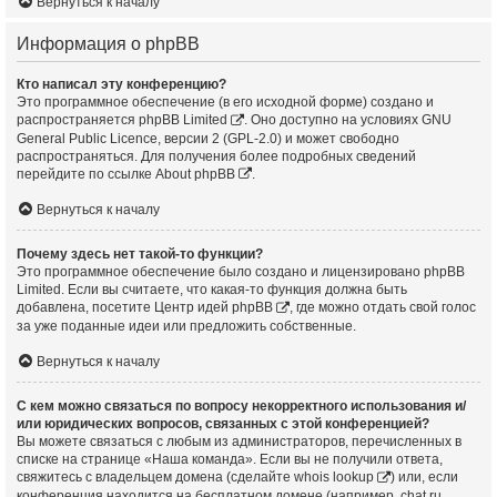
Вернуться к началу
Информация о phpBB
Кто написал эту конференцию?
Это программное обеспечение (в его исходной форме) создано и
распространяется
phpBB Limited
. Оно доступно на условиях GNU
General Public Licence, версии 2 (GPL-2.0) и может свободно
распространяться. Для получения более подробных сведений
перейдите по ссылке
About phpBB
.
Вернуться к началу
Почему здесь нет такой-то функции?
Это программное обеспечение было создано и лицензировано phpBB
Limited. Если вы считаете, что какая-то функция должна быть
добавлена, посетите
Центр идей phpBB
, где можно отдать свой голос
за уже поданные идеи или предложить собственные.
Вернуться к началу
С кем можно связаться по вопросу некорректного использования и/
или юридических вопросов, связанных с этой конференцией?
Вы можете связаться с любым из администраторов, перечисленных в
списке на странице «Наша команда». Если вы не получили ответа,
свяжитесь с владельцем домена (сделайте
whois lookup
) или, если
конференция находится на бесплатном домене (например, chat.ru,