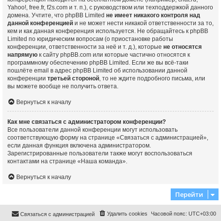
Yahoo!, free.fr, f2s.com и т. п.), с руководством или техподдержкой данного
домена. Учтите, что phpBB Limited
не имеет никакого контроля над
данной конференцией
и не может нести никакой ответственности за то,
кем и как данная конференция используется. Не обращайтесь к phpBB
Limited по юридическим вопросам (о приостановке работы
конференции, ответственности за неё и т. д.), которые
не относятся
напрямую
к сайту phpBB.com или которые частично относятся к
программному обеспечению phpBB Limited. Если же вы всё-таки
пошлёте email в адрес phpBB Limited об использовании данной
конференции
третьей стороной
, то не ждите подробного письма, или
вы можете вообще не получить ответа.
Вернуться к началу
Как мне связаться с администратором конференции?
Все пользователи данной конференции могут использовать
соответствующую форму на странице «Связаться с администрацией»,
если данная функция включена администратором.
Зарегистрированные пользователи также могут воспользоваться
контактами на странице «Наша команда».
Вернуться к началу
Перейти
Удалить cookies
Часовой пояс:
UTC+03:00
Связаться с администрацией