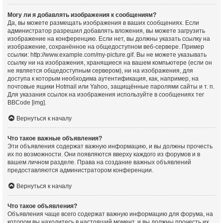
Могу ли я добавлять изображения к сообщениям?
Да, вы можете размещать изображения в ваших сообщениях. Если
администратор разрешил добавлять вложения, вы можете загрузить
изображение на конференцию. Если нет, вы должны указать ссылку на
изображение, сохранённое на общедоступном веб-сервере. Пример
ссылки: http://www.example.com/my-picture.gif. Вы не можете указывать
ссылку ни на изображения, хранящиеся на вашем компьютере (если он
не является общедоступным сервером), ни на изображения, для
доступа к которым необходима аутентификация, как, например, на
почтовые ящики Hotmail или Yahoo, защищённые паролями сайты и т. п.
Для указания ссылок на изображения используйте в сообщениях тег
BBCode [img].
Вернуться к началу
Что такое важные объявления?
Эти объявления содержат важную информацию, и вы должны прочесть
их по возможности. Они появляются вверху каждого из форумов и в
вашем личном разделе. Права на создание важных объявлений
предоставляются администратором конференции.
Вернуться к началу
Что такое объявления?
Объявления чаще всего содержат важную информацию для форума, на
котором вы находитесь в настоящий момент, и вы должны прочесть их