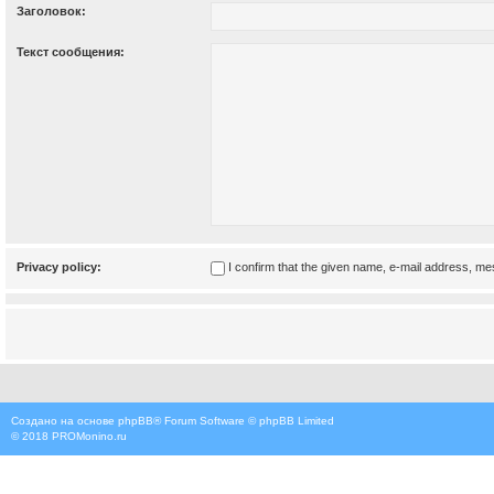
Заголовок:
Текст сообщения:
Privacy policy:
I confirm that the given name, e-mail address, m
Создано на основе
phpBB
® Forum Software © phpBB Limited
© 2018
PROMonino.ru